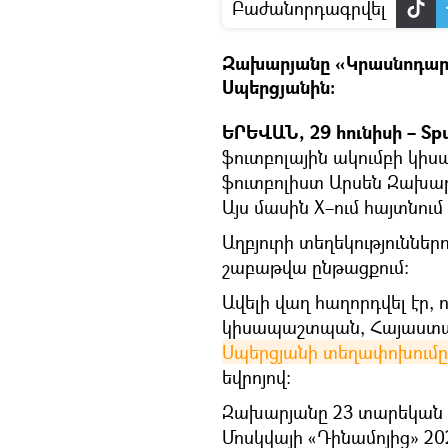
Բաժանորդագրվել
Զախարյանը «Կրասնոդար
Սպերցյանին։
ԵՐԵՎԱՆ, 29 հունիսի – Spu
ֆուտբոլային ակումբի կ
ֆուտբոլիստ Արսեն Զախար
Այս մասին X–ում հայտնում է
Աղբյուրի տեղեկություններ
շաբաթվա ընթացքում։
Ավելի վաղ հաղորդվել էր,
կիսապաշտպան, Հայաստ
Սպերցյանի տեղափոխումը
եվրոյով։
Զախարյանը 23 տարեկան է
Մոսկվայի «Դինամոյից» 