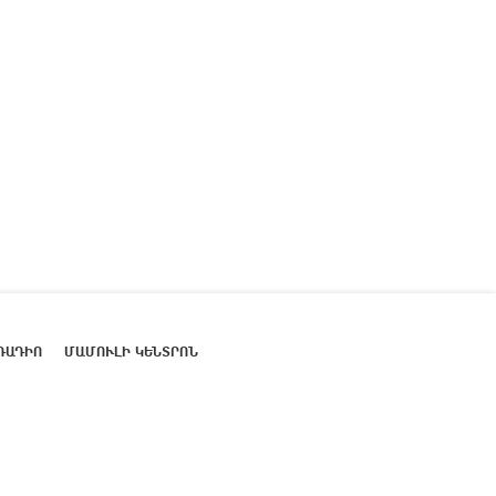
ՌԱԴԻՈ
ՄԱՄՈՒԼԻ ԿԵՆՏՐՈՆ