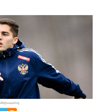
 մեդիապահոց