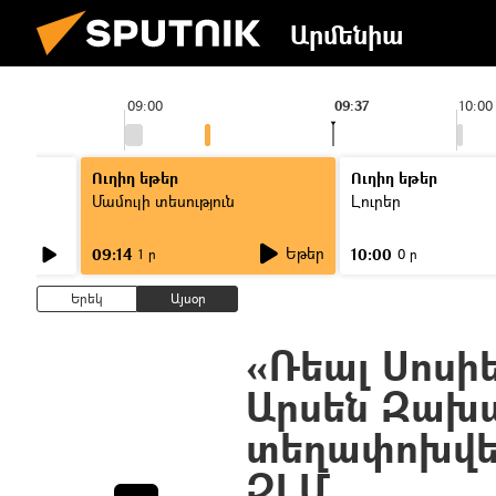
Արմենիա
09:00
09:37
10:00
Ուղիղ եթեր
Ուղիղ եթեր
Մամուլի տեսություն
Լուրեր
Եթեր
09:14
10:00
1 ր
0 ր
Երեկ
Այսօր
«Ռեալ Սոսի
Արսեն Զախա
տեղափոխվել
ԶԼՄ