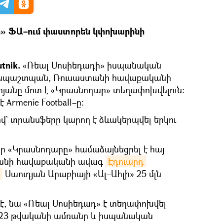
» ՖԱ–ում փաստորեն կփոխարինի
tnik.
«Ռեալ Սոսիեդադի» իսպանական
իսապաշտպան, Ռուսաստանի հավաքականի
յանը մոտ է «Կրասնոդար» տեղափոխվելուն։
 Armenie Football–ը։
ով` տրանսֆերը կարող է ձևակերպվել երկու
 որ «Կրասնոդարը» համաձայնեցրել է հայ
անի հավաքականի ավագ
Էդուարդ 
Սաուդյան Արաբիայի «Ալ–Ահլի» 25 մլն
, նա «Ռեալ Սոսիեդադ» է տեղափոխվել
2023 թվականի ամռանը և իսպանական