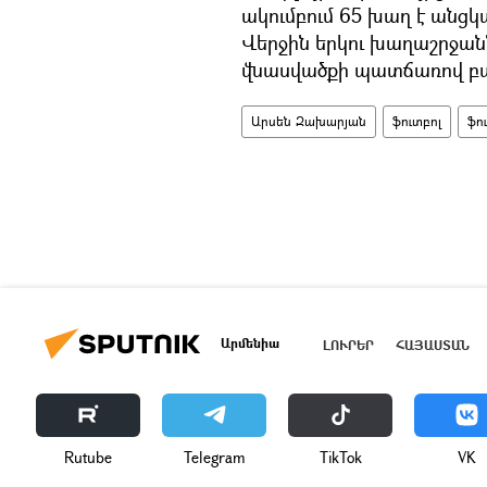
ակումբում 65 խաղ է անցկա
Վերջին երկու խաղաշրջա
վնասվածքի պատճառով բաց
Արսեն Զախարյան
ֆուտբոլ
ֆո
Արմենիա
ԼՈՒՐԵՐ
ՀԱՅԱՍՏԱՆ
Rutube
Telegram
ТikТоk
VK