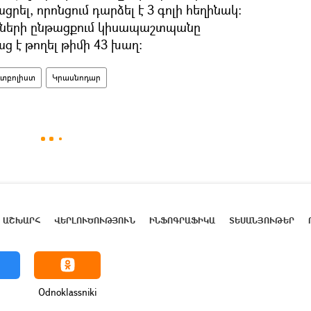
ցրել, որոնցում դարձել է 3 գոլի հեղինակ։
նների ընթացքում կիսապաշտպանը
 է թողել թիմի 43 խաղ։
ւտբոլիստ
Կրասնոդար
ԱՇԽԱՐՀ
ՎԵՐԼՈՒԾՈՒԹՅՈՒՆ
ԻՆՖՈԳՐԱՖԻԿԱ
ՏԵՍԱՆՅՈՒԹԵՐ
Odnoklassniki