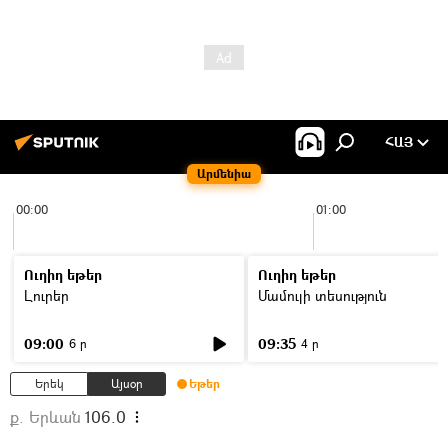
ՀԱՅ
Արմենիա
00:00
01:00
Ուղիղ եթեր
Ուղիղ եթեր
Լուրեր
Մամուլի տեսություն
09:00
09:35
6 ր
4 ր
Երեկ
Այսօր
Եթեր
ք. Երևան
106.0