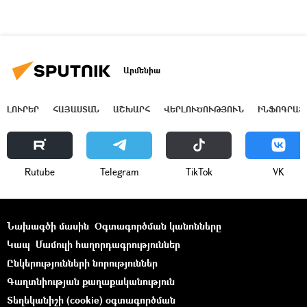
Արմենիա
ԼՈՒՐԵՐ
ՀԱՅԱՍՏԱՆ
ԱՇԽԱՐՀ
ՎԵՐԼՈՒԾՈՒԹՅՈՒՆ
ԻՆՖՈԳՐԱՖ
Rutube
Telegram
ТikТоk
VK
Նախագծի մասին
Օգտագործման կանոնները
Կապ
Մամուլի հաղորդագրություններ
Ընկերությունների նորություններ
Գաղտնիության քաղաքականություն
Տեղեկանիշի (cookie) օգտագործման