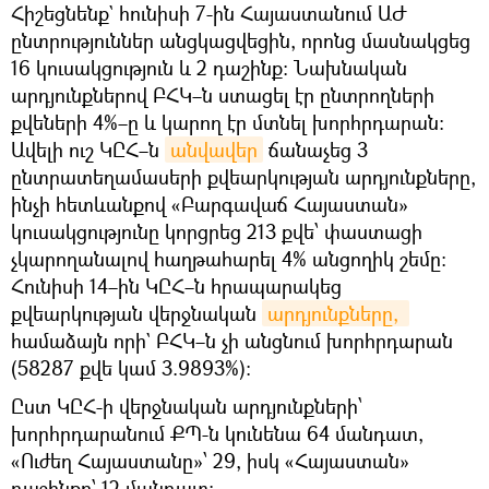
Հիշեցնենք` հունիսի 7-ին Հայաստանում ԱԺ
ընտրություններ անցկացվեցին, որոնց մասնակցեց
16 կուսակցություն և 2 դաշինք։ Նախնական
արդյունքներով ԲՀԿ–ն ստացել էր ընտրողների
քվեների 4%–ը և կարող էր մտնել խորհրդարան։
Ավելի ուշ ԿԸՀ–ն
անվավեր
ճանաչեց 3
ընտրատեղամասերի քվեարկության արդյունքները,
ինչի հետևանքով «Բարգավաճ Հայաստան»
կուսակցությունը կորցրեց 213 քվե՝ փաստացի
չկարողանալով հաղթահարել 4% անցողիկ շեմը։
Հունիսի 14–ին ԿԸՀ–ն հրապարակեց
քվեարկության վերջնական
արդյունքները, 
համաձայն որի` ԲՀԿ–ն չի անցնում խորհրդարան
(58287 քվե կամ 3.9893%)։
Ըստ ԿԸՀ-ի վերջնական արդյունքների՝
խորհրդարանում ՔՊ-ն կունենա 64 մանդատ,
«Ուժեղ Հայաստանը»՝ 29, իսկ «Հայաստան»
դաշինքը՝ 12 մանդատ: