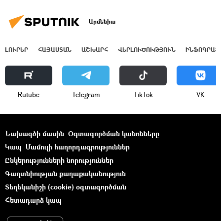
Արմենիա
ԼՈՒՐԵՐ
ՀԱՅԱՍՏԱՆ
ԱՇԽԱՐՀ
ՎԵՐԼՈՒԾՈՒԹՅՈՒՆ
ԻՆՖՈԳՐԱՖ
Rutube
Telegram
ТikТоk
VK
Նախագծի մասին
Օգտագործման կանոնները
Կապ
Մամուլի հաղորդագրություններ
Ընկերությունների նորություններ
Գաղտնիության քաղաքականություն
Տեղեկանիշի (cookie) օգտագործման
Հետադարձ կապ