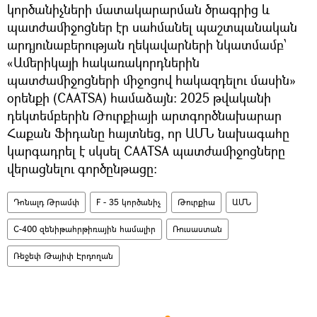
կործանիչների մատակարարման ծրագրից և
պատժամիջոցներ էր սահմանել պաշտպանական
արդյունաբերության ղեկավարների նկատմամբ՝
«Ամերիկայի հակառակորդներին
պատժամիջոցների միջոցով հակազդելու մասին»
օրենքի (CAATSA) համաձայն։ 2025 թվականի
դեկտեմբերին Թուրքիայի արտգործնախարար
Հաքան Ֆիդանը հայտնեց, որ ԱՄՆ նախագահը
կարգադրել է սկսել CAATSA պատժամիջոցները
վերացնելու գործընթացը։
Դոնալդ Թրամփ
F - 35 կործանիչ
Թուրքիա
ԱՄՆ
С-400 զենիթահրթիռային համալիր
Ռուսաստան
Ռեջեփ Թայիփ Էրդողան