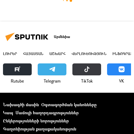
Արմենիա
ԼՈՒՐԵՐ
ՀԱՅԱՍՏԱՆ
ԱՇԽԱՐՀ
ՎԵՐԼՈՒԾՈՒԹՅՈՒՆ
ԻՆՖՈԳՐԱՖ
Rutube
Telegram
ТikТоk
VK
Նախագծի մասին
Օգտագործման կանոնները
Կապ
Մամուլի հաղորդագրություններ
Ընկերությունների նորություններ
Գաղտնիության քաղաքականություն