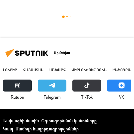
Արմենիա
ԼՈՒՐԵՐ
ՀԱՅԱՍՏԱՆ
ԱՇԽԱՐՀ
ՎԵՐԼՈՒԾՈՒԹՅՈՒՆ
ԻՆՖՈԳՐԱՖ
Rutube
Telegram
ТikТоk
VK
Նախագծի մասին
Օգտագործման կանոնները
Կապ
Մամուլի հաղորդագրություններ