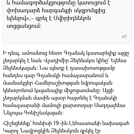
և համագործակցությունը կառուցում է
փոխադարձ հարգանքի սկզբունքից
ելնելով»,– գրել է Սվիրիդենկոն
սոցցանցում։
Ի դեպ, ամուսնուց հետո Գդանսկ կատարելիք այցը
չեղարկել է նաև Վլադիմիր Զելենսկու կինը` Ելենա
Զելենսկայան։ Նա պետք է դասախոսությամբ
հանդես գար Գդանսկի համալսարանում և
մասնակցեր Համերաշխության եվրոպական
կենտրոնում կայանալիք միջոցառմանը։ Այցի
չեղարկման մասին այսօր հայտնել է Գդանսկի
համալսարանի մամուլի քարտուղար Մագդալենա
Նեչույա-Գոնիշևսկայան։
Հիշեցնենք` հունիսի 19–ին Լեհաստանի նախագահ
Կարոլ Նավրոցկին Զելենսկուն զրկել էր