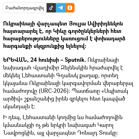
Բաժանորդագրվել
Ուկրաինայի վարչապետ Յուլյա Սվիրիդենկոն
հայտարարել է, որ Կիևը գործընկերների հետ
հարաբերությունները կառուցում է փոխադարձ
հարգանքի սկզբունքից ելնելով։
ԵՐԵՎԱՆ, 24 հունիսի – Sputnik.
Ուկրաինայի
նախագահ Վլադիմիր Զելենսկին հրաժարվել է
մեկնել Լեհաստանի Գդանսկ քաղաք, որտեղ
կկայանա Ուկրաինայի կարգավորման վերաբերյալ
համաժողովը (URC-2026)։ Պատճառը «Սպիտակ
արծիվ» շքանշանից իրեն զրկելու հետ կապված
սկանդալն է։
Ի դեպ, Լեհաստանի կողմից ևս համաժողովին
կմասնակցի ոչ թե երկրի նախագահ Կարոլ
Նավրոցկին, այլ վարչապետ Դոնալդ Տուսկը։