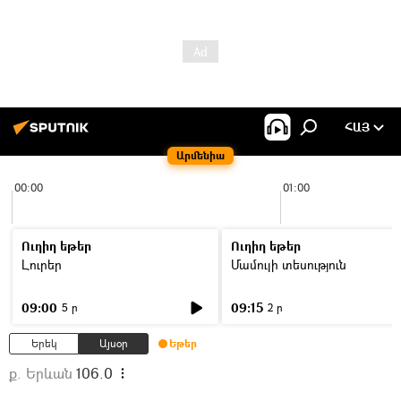
ՀԱՅ
Արմենիա
00:00
01:00
Ուղիղ եթեր
Ուղիղ եթեր
Լուրեր
Մամուլի տեսություն
09:00
09:15
5 ր
2 ր
Երեկ
Այսօր
Եթեր
ք. Երևան
106.0