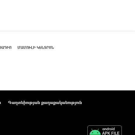
ՌԱԴԻՈ
ՄԱՄՈՒԼԻ ԿԵՆՏՐՈՆ
ր
Գաղտնիության քաղաքականություն