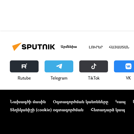
Արմենիա
ԼՈՒՐԵՐ
ՀԱՅԱՍՏԱՆ
Rutube
Telegram
ТikТоk
VK
Նախագծի մասին
Օգտագործման կանոնները
Կապ
Տեղեկանիշի (cookie) օգտագործման
Հետադարձ կապ