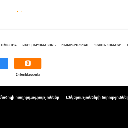
ԱՇԽԱՐՀ
ՎԵՐԼՈՒԾՈՒԹՅՈՒՆ
ԻՆՖՈԳՐԱՖԻԿԱ
ՏԵՍԱՆՅՈՒԹԵՐ
Odnoklassniki
Մամուլի հաղորդագրություններ
Ընկերությունների նորություննե