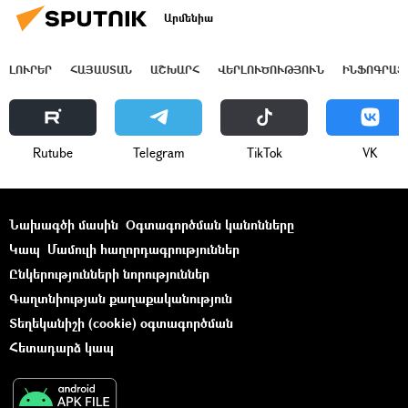
Արմենիա
ԼՈՒՐԵՐ
ՀԱՅԱՍՏԱՆ
ԱՇԽԱՐՀ
ՎԵՐԼՈՒԾՈՒԹՅՈՒՆ
ԻՆՖՈԳՐԱՖ
Rutube
Telegram
ТikТоk
VK
Նախագծի մասին
Օգտագործման կանոնները
Կապ
Մամուլի հաղորդագրություններ
Ընկերությունների նորություններ
Գաղտնիության քաղաքականություն
Տեղեկանիշի (cookie) օգտագործման
Հետադարձ կապ