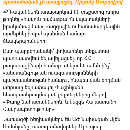
պատահական չի առաջացել. Ալեքսեյ Մուրավյով
ՔՊ-ականներն առաջարկում են տեքստից դուրս
թողնել «հանուն համազգային նպատակների
իրականացման», «ազգային ու համամարդկային
արժեքների պահպանման համար»
ձևակերպումները:
Ըստ պարբերականի՝ փոխարենը տեքստում
պառրաստվեւմ են ավելացնել, որ ՀՀ
քաղաքացիների համար անելու են ամեն ինչ՝
«անվտանգության ու ազատությունների
պաշտպանության համար», ինչպես նաև երդման
տեքստը եզրափակել Փաշինյանի
հետպատերազմական լոզունգներից մեկով․
«Փառք նահատակներին, և կեցցե Հայաստանի
Հանրապետությունը»։
Նախագծի հեղինակներն են ԱԺ նախագահ Ալեն
Սիմոնյանը, պատգամավորներ Արուսյակ