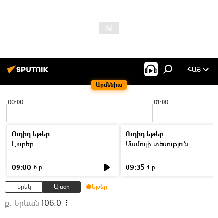
ՀԱՅ
Արմենիա
00:00
01:00
Ուղիղ եթեր
Ուղիղ եթեր
Լուրեր
Մամուլի տեսություն
09:00
09:35
6 ր
4 ր
Երեկ
Այսօր
Եթեր
ք. Երևան
106.0