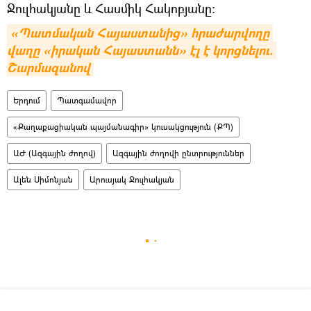
Ջուլհակյանը և Հասմիկ Հակոբյանը:
«Պատմական Հայաստանից» հրաժարվողը 
վաղը «իրական Հայաստանն» էլ է կորցնելու. 
Շարմազանով
Երդում
Պատգամավոր
«Քաղաքացիական պայմանագիր» կուսակցություն (ՔՊ)
ԱԺ (Ազգային ժողով)
Ազգային ժողովի ընտրություններ
Ալեն Սիմոնյան
Արուսյակ Ջուլհակյան