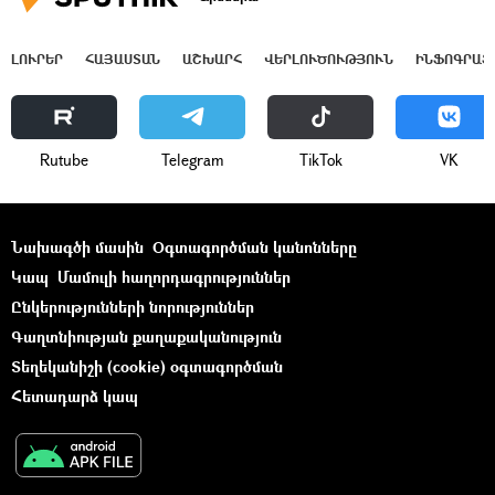
ԼՈՒՐԵՐ
ՀԱՅԱՍՏԱՆ
ԱՇԽԱՐՀ
ՎԵՐԼՈՒԾՈՒԹՅՈՒՆ
ԻՆՖՈԳՐԱՖ
Rutube
Telegram
ТikТоk
VK
Նախագծի մասին
Օգտագործման կանոնները
Կապ
Մամուլի հաղորդագրություններ
Ընկերությունների նորություններ
Գաղտնիության քաղաքականություն
Տեղեկանիշի (cookie) օգտագործման
Հետադարձ կապ