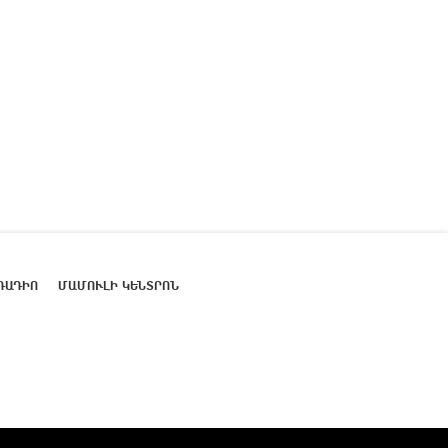
ՌԱԴԻՈ
ՄԱՄՈՒԼԻ ԿԵՆՏՐՈՆ