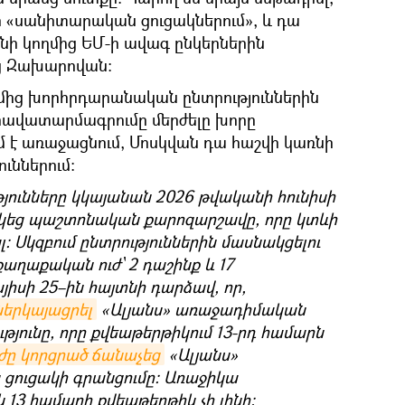
ի «սանիտարական ցուցակներում», և դա
ի կողմից ԵՄ-ի ավագ ընկերներին
աց Զախարովան։
մից խորհրդարանական ընտրություններին
հավատարմագրումը մերժելը խորը
մ է առաջացնում, Մոսկվան դա հաշվի կառնի
ւններում:
յունները կկայանան 2026 թվականի հունիսի
արկեց պաշտոնական քարոզարշավը, որը կտևի
ալ։ Սկզբում ընտրություններին մասնակցելու
քաղաքական ուժ՝ 2 դաշինք և 17
այիսի 25–ին հայտնի դարձավ, որ,
ներկայացրել
«Ալյանս» առաջադիմական
յունը, որը քվեաթերթիկում 13-րդ համարն
ւժը կորցրած ճանաչեց
«Ալյանս»
 ցուցակի գրանցումը։ Առաջիկա
 13 համարի քվեաթերթիկ չի լինի։