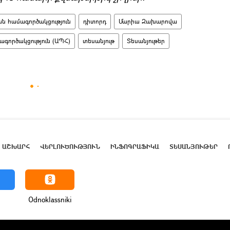
ն համագործակցություն
դիտորդ
Մարիա Զախարովա
ագործակցություն (ԱՊՀ)
տեսանյութ
Տեսանյութեր
ԱՇԽԱՐՀ
ՎԵՐԼՈՒԾՈՒԹՅՈՒՆ
ԻՆՖՈԳՐԱՖԻԿԱ
ՏԵՍԱՆՅՈՒԹԵՐ
Odnoklassniki