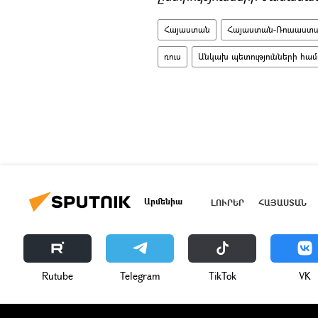
Հայաստան
Հայաստան-Ռուսաստա
ռուս
Անկախ պետությունների համ
Արմենիա
ԼՈՒՐԵՐ
ՀԱՅԱՍՏԱՆ
Rutube
Telegram
ТikТоk
VK