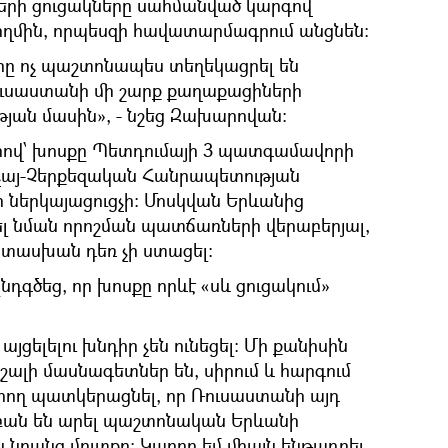
երի ցուցակները սահմանված կարգով
կողմին, որպեսզի հավատարմագրում անցնեն։
երը ոչ պաշտոնապես տեղեկացրել են
ուսաստանի մի շարք քաղաքացիների
թյան մասին», - նշեց Զախարովան։
րով՝ խոսքը Պետդումայի 3 պատգամավորի
րաչայ-Չերքեզական Հանրապետության
ներկայացուցչի: Մոսկվան Երևանից
լ նման որոշման պատճառների վերաբերյալ,
ասխան դեռ չի ստացել:
նդգծեց, որ խոսքը որևէ «սև ցուցակում»
ցելելու խնդիր չեն ունեցել։ Մի քանիսին
շալի մասնագետներ են, սիրում և հարգում
արող պատկերացնել, որ Ռուսաստանի այդ
բան են արել պաշտոնական Երևանի
ն նրանց մուտքը։ Կարող եմ միայն ենթադրել,