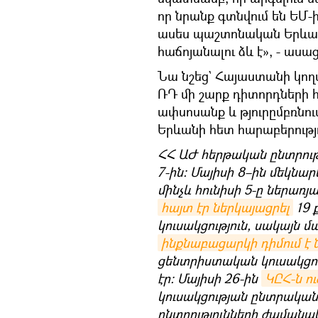
որ նրանք գտնվում են ԵՄ-
ասես պաշտոնական Երևան
հաճոյանալու ձև է», - աս
Նա նշեց` Հայաստանի կող
ՌԴ մի շարք դիտորդների 
ափսոսանք և թյուրըմբռնու
Երևանի հետ հարաբերությո
ՀՀ ԱԺ հերթական ընտրութ
7-ին։ Մայիսի 8–ին մեկն
մինչև հունիսի 5-ը ներառյ
հայտ էր ներկայացրել
19 
կուսակցություն, սակայն մ
ինքնաբացարկի դիմում է 
ցենտրիստական կուսակցութ
էր։ Մայիսի 26-ին
ԿԸՀ-ն ո
կուսակցության ընտրական
ընտրությունների ժամանակ