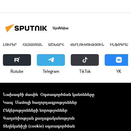
Արմենիա
ԼՈՒՐԵՐ
ՀԱՅԱՍՏԱՆ
ԱՇԽԱՐՀ
ՎԵՐԼՈՒԾՈՒԹՅՈՒՆ
ԻՆՖՈԳՐԱՖ
Rutube
Telegram
ТikТоk
VK
Նախագծի մասին
Օգտագործման կանոնները
Կապ
Մամուլի հաղորդագրություններ
Ընկերությունների նորություններ
Գաղտնիության քաղաքականություն
Տեղեկանիշի (cookie) օգտագործման