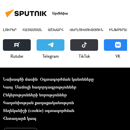
Արմենիա
ԼՈՒՐԵՐ
ՀԱՅԱՍՏԱՆ
ԱՇԽԱՐՀ
ՎԵՐԼՈՒԾՈՒԹՅՈՒՆ
ԻՆՖՈԳՐԱՖ
Rutube
Telegram
ТikТоk
VK
Նախագծի մասին
Օգտագործման կանոնները
Կապ
Մամուլի հաղորդագրություններ
Ընկերությունների նորություններ
Գաղտնիության քաղաքականություն
Տեղեկանիշի (cookie) օգտագործման
Հետադարձ կապ