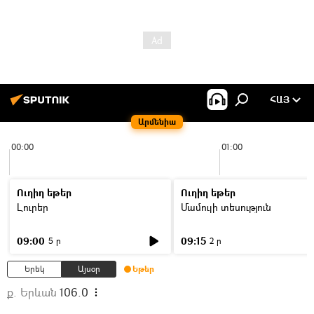
ՀԱՅ
Արմենիա
00:00
01:00
Ուղիղ եթեր
Ուղիղ եթեր
Լուրեր
Մամուլի տեսություն
09:00
09:15
5 ր
2 ր
Երեկ
Այսօր
Եթեր
ք. Երևան
106.0