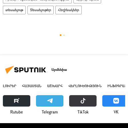
տեսանյութ
Տեսանյութեր
Հեղինակներ
Արմենիա
ԼՈՒՐԵՐ
ՀԱՅԱՍՏԱՆ
ԱՇԽԱՐՀ
ՎԵՐԼՈՒԾՈՒԹՅՈՒՆ
ԻՆՖՈԳՐԱՖ
Rutube
Telegram
ТikТоk
VK