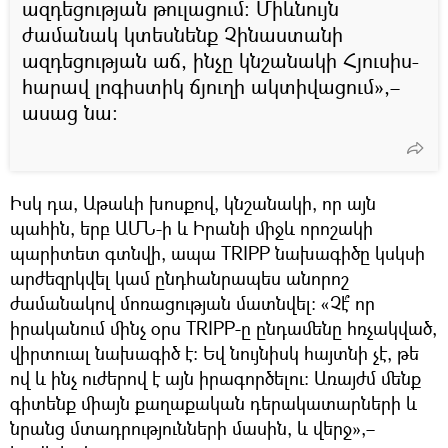
ազդեցության թուլացում։ Միևնույն
ժամանակ կտեսնենք Չինաստանի
ազդեցության աճ, ինչը կնշանակի Հյուսիս-
հարավ լոգիստիկ ճյուղի ակտիվացում»,–
ասաց նա։
Իսկ դա, Աթաևի խոսքով, կնշանակի, որ այն
պահին, երբ ԱՄՆ-ի և Իրանի միջև որոշակի
պարիտետ գտնվի, ապա TRIPP նախագիծը կսկսի
արժեզրկվել կամ ընդհանրապես անորոշ
ժամանակով մոռացության մատնվել: «Չէ՞ որ
իրականում մինչ օրս TRIPP-ը ընդամենը հռչակված,
վիրտուալ նախագիծ է: Եվ նույնիսկ հայտնի չէ, թե
ով և ինչ ուժերով է այն իրագործելու: Առայժմ մենք
գիտենք միայն քաղաքական դերակատարների և
նրանց մտադրությունների մասին, և վերջ»,–