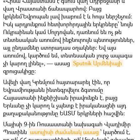
«Հիմա Հայաստանն է գնում վաղ Ադրբեջանի և
վաղ Վրաստանի ճանապարհով։ Բայց
կրկնեմ`Եվրոպան լավ խաբում է և հույս ներշնչում։
Իսկ արդյունքում հետխորհրդային երկրները՝ նույն
Ուկրաինան կամ Մոլդովան, դառնում են ոչ թե
տնտեսական առումով ինքնուրույն պետություններ,
այլ ընդամենը ստորադաս օղակներ։ Եվ այս
առումով, կարծում եմ, տնտեսական լուրջ ապագա
չի կարող լինել», — ասաց
Sputnik Արմենիայի
զրուցակիցը։
Ավելի վաղ Կրեմլում հայտարարել էին, որ
Եվրամիությանն ինտեգրվելու ձգտումը
Հայաստանի ինքնիշխան իրավունքն է, բայց
Երևանը չի կարող և չպետք է իրականացնի այդ
քաղաքականությունը ԵԱՏՄ երկրների հաշվին:
Մայիսի 9-ին Ռուսաստանի նախագահ Վլադիմիր
Պուտինն
ասուլիսի ժամանակ ասաց
՝ կարծում է,
որ թե՛ ՀՀ քաղաքացիների, թե՛ Մոսկվայի՝ գլխավոր