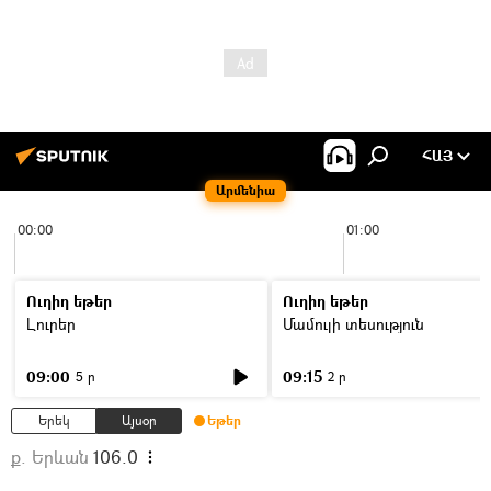
ՀԱՅ
Արմենիա
00:00
01:00
Ուղիղ եթեր
Ուղիղ եթեր
Լուրեր
Մամուլի տեսություն
09:00
09:15
5 ր
2 ր
Երեկ
Այսօր
Եթեր
ք. Երևան
106.0