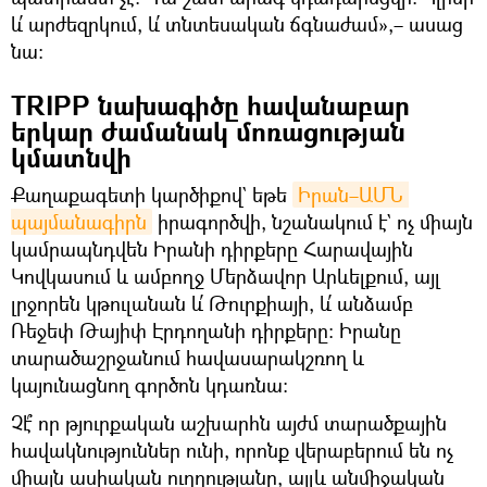
և՛ արժեզրկում, և՛ տնտեսական ճգնաժամ»,– ասաց
նա։
TRIPP նախագիծը հավանաբար
երկար ժամանակ մոռացության
կմատնվի
Քաղաքագետի կարծիքով` եթե
Իրան–ԱՄՆ 
պայմանագիրն
իրագործվի, նշանակում է` ոչ միայն
կամրապնդվեն Իրանի դիրքերը Հարավային
Կովկասում և ամբողջ Մերձավոր Արևելքում, այլ
լրջորեն կթուլանան և՛ Թուրքիայի, և՛ անձամբ
Ռեջեփ Թայիփ Էրդողանի դիրքերը։ Իրանը
տարածաշրջանում հավասարակշռող և
կայունացնող գործոն կդառնա։
Չէ՞ որ թյուրքական աշխարհն այժմ տարածքային
հավակնություններ ունի, որոնք վերաբերում են ոչ
միայն ասիական ուղղությանը, այլև անմիջական