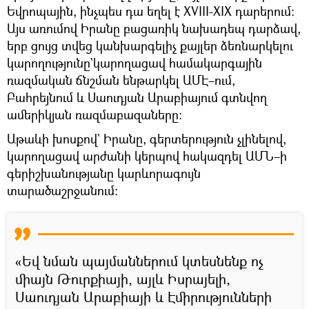
Եվրոպային, ինչպես դա եղել է XVIII-XIX դարերում։
Այս առումով Իրանը բացառիկ նախադեպ դարձավ,
երբ ցույց տվեց կանխարգելիչ քայլեր ձեռնարկելու
կարողությունը`կարողացավ համակարգային
ռազմական ճնշման ենթարկել ԱՄԷ–ում,
Բահրեյնում և Սաուդյան Արաբիայում գտնվող
ամերիկյան ռազմաբազաները:
Աթաևի խոսքով` Իրանը, գերտերություն չլինելով,
կարողացավ արժանի կերպով հակազդել ԱՄՆ–ի
գերիշխանությանը կարևորագույն
տարածաշրջանում։
«Եվ նման պայմաններում կտեսնենք ոչ
միայն Թուրքիայի, այլև Իսրայելի,
Սաուդյան Արաբիայի և Էմիրությունների