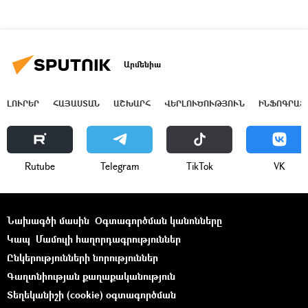
Արմենիա
ԼՈՒՐԵՐ
ՀԱՅԱՍՏԱՆ
ԱՇԽԱՐՀ
ՎԵՐԼՈՒԾՈՒԹՅՈՒՆ
ԻՆՖՈԳՐԱՖ
Rutube
Telegram
ТikТоk
VK
Նախագծի մասին
Օգտագործման կանոնները
Կապ
Մամուլի հաղորդագրություններ
Ընկերությունների նորություններ
Գաղտնիության քաղաքականություն
Տեղեկանիշի (cookie) օգտագործման