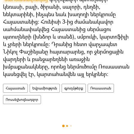
կեռասի, բալի, ծիրանի, սալորի, դեղձի,
նեկտարինի, ինչպես նաև խաղողի ներկրումը
Հայաստանից։ Հունիսի 3-ից ժամանակավոր
սահմանափակվեց Հայաստանից սերմացու
պտուղների (խնձոր և տանձ), սմբուկի, կարտոֆիլի
և չրերի ներկրումը։ Դրանից հետո վարչապետ
Նիկոլ Փաշինյանը հայտարարեց, որ ջերմոցային
վարդերի և բանջարեղենի առաջին
խմբաքանակները, որոնց ներմուծումը Ռուսաստան
կասեցվել էր, կարտահանվեն այլ երկրներ։
Հայաստան
Եվրամիություն
գյուղմթերք
Ռուսաստան
Ռոսսելխոզնադզոր