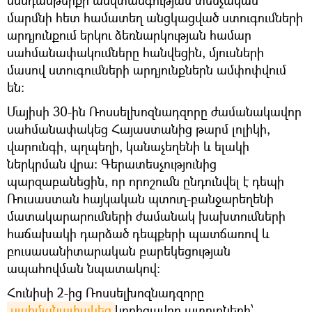
մարմնի հետ համատեղ անցկացված ստուգումների
արդյունքում երկու ձեռնարկության համար
սահմանափակումները հանվեցին, մյուսների
մասով ստուգումների արդյունքներն ամփոփվում
են։
Մայիսի 30-ին Ռոսսելխոզնադզորը ժամանակավոր
սահմանափակեց Հայաստանից թարմ լոլիկի,
վարունգի, պղպեղի, կանաչեղենի և ելակի
ներկրման վրա։ Գերատեսչությունից
պարզաբանեցին, որ որոշումն ընդունվել է դեպի
Ռուսաստան հայկական պտուղ-բանջարեղենի
մատակարարումների ժամանակ խախտումների
հաճախակի դարձած դեպքերի պատճառով և
բուսասանիտարական բարեկեցության
ապահովման նպատակով։
Հունիսի 2-ից Ռոսսելխոզնադզորը
սահմանափակեց
կորիզավոր պտուղների՝