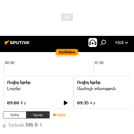
ՀԱՅ
Արմենիա
00:00
01:00
Ուղիղ եթեր
Ուղիղ եթեր
Լուրեր
Մամուլի տեսություն
09:00
09:35
6 ր
4 ր
Երեկ
Այսօր
Եթեր
ք. Երևան
106.0