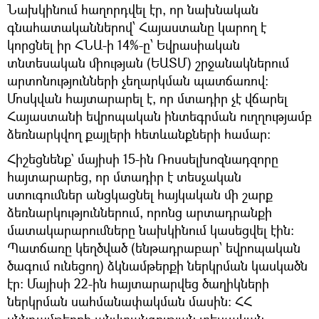
Նախկինում հաղորդվել էր, որ նախնական
գնահատականներով՝ Հայաստանը կարող է
կորցնել իր ՀՆԱ-ի 14%-ը՝ Եվրասիական
տնտեսական միության (ԵԱՏՄ) շրջանակներում
արտոնությունների չեղարկման պատճառով։
Մոսկվան հայտարարել է, որ մտադիր չէ վճարել
Հայաստանի եվրոպական ինտեգրման ուղղությամբ
ձեռնարկվող քայլերի հետևանքների համար։
Հիշեցնենք` մայիսի 15-ին Ռոսսելխոզնադզորը
հայտարարեց, որ մտադիր է տեսչական
ստուգումներ անցկացնել հայկական մի շարք
ձեռնարկություններում, որոնց արտադրանքի
մատակարարումները նախկինում կասեցվել էին։
Պատճառը կեղծված (ենթադրաբար՝ եվրոպական
ծագում ունեցող) ձկնամթերքի ներկրման կասկածն
էր։ Մայիսի 22-ին հայտարարվեց ծաղիկների
ներկրման սահմանափակման մասին։ ՀՀ
սննդամթերքի անվտանգության տեսչական