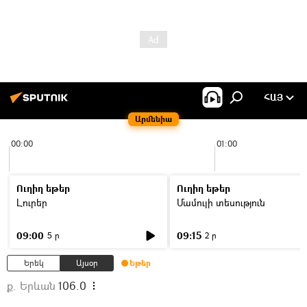
ՀԱՅ
Արմենիա
00:00
01:00
Ուղիղ եթեր
Ուղիղ եթեր
Լուրեր
Մամուլի տեսություն
09:00
09:15
5 ր
2 ր
Երեկ
Այսօր
Եթեր
ք. Երևան
106.0