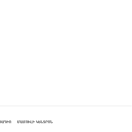
ՌԱԴԻՈ
ՄԱՄՈՒԼԻ ԿԵՆՏՐՈՆ