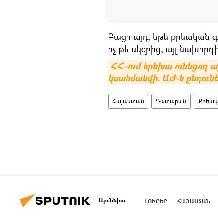
Բացի այդ, եթե քրեական 
ոչ թե սկզբից, այլ նախոր
ՀՀ–ում երեխա ունեցող 
կսահմանվի. ԱԺ-ն ընդու
Հայաստան
Դատարան
Քրեակ
Արմենիա
ԼՈՒՐԵՐ
ՀԱՅԱՍՏԱՆ