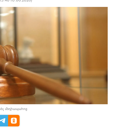
նել մեդիապահոց