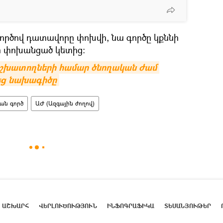
գործով դատավորը փոխվի, նա գործը կքննի
դի փոխանցած կետից։
աշխատողների համար ծնողական ժամ 
նեց նախագիծը
ան գործ
ԱԺ (Ազգային ժողով)
ԱՇԽԱՐՀ
ՎԵՐԼՈՒԾՈՒԹՅՈՒՆ
ԻՆՖՈԳՐԱՖԻԿԱ
ՏԵՍԱՆՅՈՒԹԵՐ