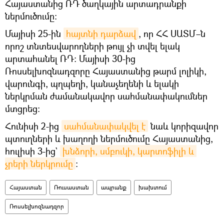
Հայաստանից ՌԴ ծաղկային արտադրանքի
ներմուծումը։
Մայիսի 25-ին
հայտնի դարձավ
, որ ՀՀ ՍԱՏՄ–ն
որոշ տնտեսվարողների թույլ չի տվել ելակ
արտահանել ՌԴ։ Մայիսի 30-ից
Ռոսսելխոզնադզորը Հայաստանից թարմ լոլիկի,
վարունգի, պղպեղի, կանաչեղենի և ելակի
ներկրման ժամանակավոր սահմանափակումներ
մտցրեց։
Հունիսի 2-ից
սահմանափակվել է
նաև կորիզավոր
պտուղների և խաղողի ներմուծումը Հայաստանից,
հուլիսի 3-ից`
խնձորի, սմբուկի, կարտոֆիլի և 
չրերի ներկրումը
։
Հայաստան
Ռուսաստան
ապրանք
խախտում
Ռոսսելխոզնադզոր