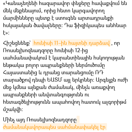
«Կանաչեղենի հազարավոր փնջերը հավաքվում են
մեկ մեքենայում, որից հետո կարգավորող
մարմինները պետք է ստուգեն արտադրանքի
հսկայական ծավալները։ Դա ֆիզիկապես անհնար
է»։
Հիշեցնենք`
հունիսի 11–ին հայտնի դարձավ
, որ
Ռոսսելխոզնադզորը հունիսի 12-ից
սահմանափակում է կարանտինային հսկողության
ենթակա բոլոր ապրանքների ներմուծումը
Հայաստանից և դրանց տարանցումը ՌԴ
տարածքով դեպի ԵԱՏՄ այլ երկրներ։ Արգելքն ուժի
մեջ կմնա այնքան ժամանակ, մինչև առաքվող
ապրանքների անվտանգությունն ու
հետագծելիությունն ապահովող հատուկ ալգորիթմ
մշակվի։
Մինչ այդ Ռոսսելխոզնադզորը
ժամանակավորապես սահմանափակել էր