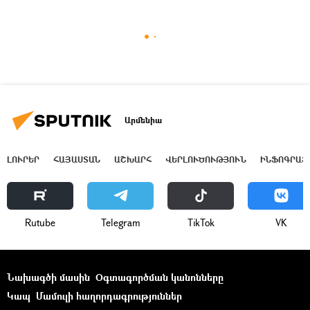
Արմենիա
ԼՈՒՐԵՐ
ՀԱՅԱՍՏԱՆ
ԱՇԽԱՐՀ
ՎԵՐԼՈՒԾՈՒԹՅՈՒՆ
ԻՆՖՈԳՐԱՖ
Rutube
Telegram
ТikТоk
VK
Նախագծի մասին
Օգտագործման կանոնները
Կապ
Մամուլի հաղորդագրություններ