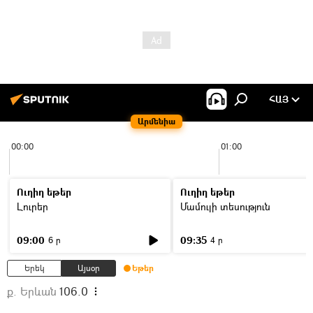
ՀԱՅ
Արմենիա
00:00
01:00
Ուղիղ եթեր
Ուղիղ եթեր
Լուրեր
Մամուլի տեսություն
09:00
09:35
6 ր
4 ր
Երեկ
Այսօր
Եթեր
ք. Երևան
106.0