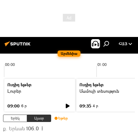
ՀԱՅ
Արմենիա
00:00
01:00
Ուղիղ եթեր
Ուղիղ եթեր
Լուրեր
Մամուլի տեսություն
09:00
09:35
6 ր
4 ր
Երեկ
Այսօր
Եթեր
ք. Երևան
106.0