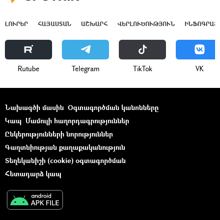
ԼՈՒՐԵՐ
ՀԱՅԱՍՏԱՆ
ԱՇԽԱՐՀ
ՎԵՐԼՈՒԾՈՒԹՅՈՒՆ
ԻՆՖՈԳՐԱՖ
Rutube
Telegram
ТikТоk
VK
Նախագծի մասին
Օգտագործման կանոնները
Կապ
Մամուլի հաղորդագրություններ
Ընկերությունների նորություններ
Գաղտնիության քաղաքականություն
Տեղեկանիշի (cookie) օգտագործման
Հետադարձ կապ