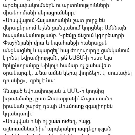
արգելափակումներն ու արտոնությունների
միակողմանի վերացումները:
«Մոսկվայում Հայաստանին շատ լուրջ են
վերաբերվում և չեն ցանկանում կորցնել։ Ամենայն
հավանականությամբ, Կրեմլը ճնշում կգործադրի
Փաշինյանի վրա և կպահանջի հանրաքվե
անցկացնել և պարզել` հայ ժողովուրդը ցանկանում
է լինել Եվրամիությա՞ն, թե՞ ԵԱՏՄ-ի հետ։ Այս
երկընտրանքը Նիկոլի համար ոչ շահավետ
օրակարգ է, և նա ամեն կերպ փորձելու է խուսափել
դրանից»,–գրել է նա։
Չնայած Եվրամիության և ԱՄՆ-ի կողմից
խթանմանը, ըստ Զաքարյանի` Հայաստանի
իրական շարժը դեպի Արևմուտք զգալիորեն
կդանդաղի։
«Մոսկվան ունի ոչ շատ ուժեղ, բայց,
այնուամենայնիվ՝ արգելակող ազդեցության