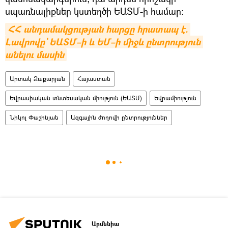
սպառնալիքներ կստեղծի ԵԱՏՄ-ի համար:
ՀՀ անդամակցության հարցը հրատապ է. 
Լավրովը` ԵԱՏՄ–ի և ԵՄ–ի միջև ընտրություն 
անելու մասին
Արտակ Զաքարյան
Հայաստան
Եվրասիական տնտեսական միություն (ԵԱՏՄ)
Եվրամիություն
Նիկոլ Փաշինյան
Ազգային ժողովի ընտրություններ
Արմենիա