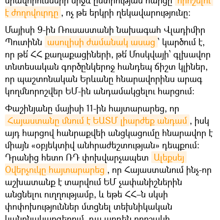
է ժողովուրդը
, ոչ թե երկրի ղեկավարությունը:
Մայիսի 9-ին Ռուսաստանի նախագահ Վլադիմիր
Պուտինն
ասուլիսի ժամանակ ասաց
՝ կարծում է,
որ թե՛ ՀՀ քաղաքացիների, թե՛ Մոսկվայի՝ գլխավոր
տնտեսական գործընկերոջ հանդեպ ճիշտ կլիներ,
որ պաշտոնական Երևանը հնարավորինս արագ
կողմնորոշվեր ԵՄ-ին անդամակցելու հարցում։
Փաշինյանը մայիսի 11-ին հայտարարեց, որ
Հայաստանը մնում է ԵԱՏՄ լիարժեք անդամ
, իսկ
այդ հարցով հանրաքվեի անցկացումը հնարավոր է
միայն «օբյեկտիվ անհրաժեշտության» դեպքում:
Դրանից հետո ՌԴ փոխվարչապետ
Ալեքսեյ 
Օվերչուկը հայտարարեց
, որ Հայաստանում ինչ-որ
աշխատանք է տարվում ԵՄ չափանիշներին
անցնելու ուղղությամբ, և եթե ՀՀ–ն սկսի
փոփոխություններ մտցնել տեխնիկական
կանոնակարգերում, դա արդեն որոշակի