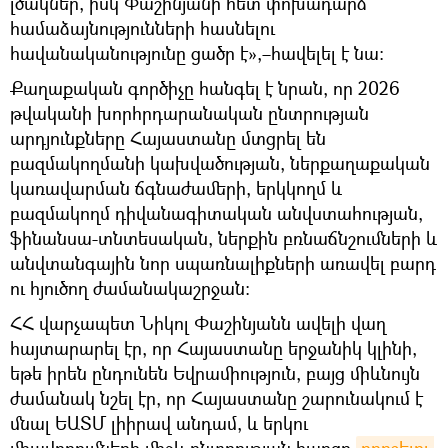
լծակներ, իսկ Փաշինյանի հետ փոխադարձ
համաձայնությունների հասնելու
հավանականությունը ցածր է»,–հավելել է նա։
Քաղաքական գործիչը հանգել է նրան, որ 2026
թվականի խորհրդարանական ընտրության
արդյունքները Հայաստանը մտցրել են
բազմակողմանի կախվածության, ներքաղաքական
կառավարման ճգնաժամերի, երկկողմ և
բազմակողմ դիվանագիտական անվստահության,
ֆինանսա-տնտեսական, ներքին բռնաճնշումների և
անվտանգային նոր սպառնալիքների առավել բարդ
ու հյուծող ժամանակաշրջան:
ՀՀ վարչապետ Նիկոլ Փաշինյանն ավելի վաղ
հայտարարել էր, որ Հայաստանը երջանիկ կլինի,
եթե իրեն ընդունեն Եվրամիություն, բայց միևնույն
ժամանակ նշել էր, որ Հայաստանը շարունակում է
մնալ ԵԱՏՄ լիիրավ անդամ, և երկու
միավորումների միջև ընտրության հարցը
որոշելու 