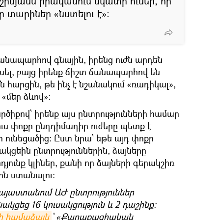
ինյանն իրականում նկատի ուներ, որ
տարիներ «նստելու է»։
ճանապարհով գնային, իրենց ուժն արդեն
սել, բայց իրենք ճիշտ ճանապարհով են
 հարցին, թե ինչ է նշանակում «ռադիկալ»,
«մեր ձևով»։
ծիքով՝ իրենք այս ընտրությունների համար
յուս փոքր ընդդիմադիր ուժերը պետք է
ի ունեցածից։ Ըստ նրա՝ եթե այդ փոքր
ակցեին ընտրություններին, ձայները
յունք կլիներ, քանի որ ձայների գերակշիռ
ին ստանալու։
Հայաստանում ԱԺ ընտրություններ
կցեց 16 կուսակցություն և 2 դաշինք։
ի համաձայն
` «Քաղաքացիական