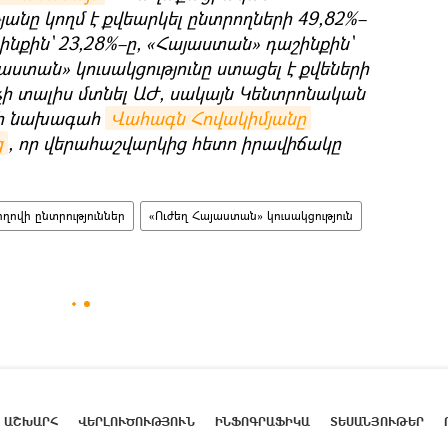
անը կողմ է քվեարկել ընտրողների 49,82%–
ինքին` 23,28%–ը, «Հայաստան» դաշինքին`
ստան» կուսակցությունը ստացել է քվեների
լ չի տալիս մտնել ԱԺ, սակայն Կենտրոնական
վի նախագահ
Վահագն Հովակիմյանը 
ց
, որ վերահաշվարկից հետո իրավիճակը
ողովի ընտրություններ
«Ուժեղ Հայաստան» կուսակցություն
ԱՇԽԱՐՀ
ՎԵՐԼՈՒԾՈՒԹՅՈՒՆ
ԻՆՖՈԳՐԱՖԻԿԱ
ՏԵՍԱՆՅՈՒԹԵՐ