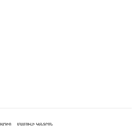
ՌԱԴԻՈ
ՄԱՄՈՒԼԻ ԿԵՆՏՐՈՆ