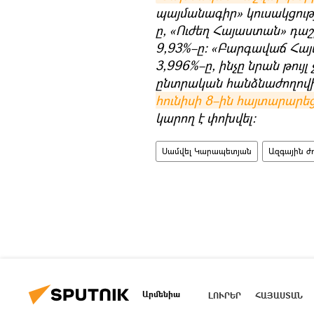
պայմանագիր» կուսակցությ
ը, «Ուժեղ Հայաստան» դաշ
9,93%–ը։ «Բարգավաճ Հայա
3,996%–ը, ինչը նրան թույ
ընտրական հանձնաժողո
հունիսի 8–ին հայտարարե
կարող է փոխվել։
Սամվել Կարապետյան
Ազգային ժ
Արմենիա
ԼՈՒՐԵՐ
ՀԱՅԱՍՏԱՆ