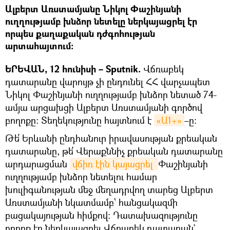
Ալբերտ Առստամյանը Նիկոլ Փաշինյանի
ուղղությամբ խնձոր նետելը ներկայացրել էր
որպես քաղաքական դժգոհության
արտահայտում։
ԵՐԵՎԱՆ, 12 հունիսի – Sputnik.
Վճռաբեկ
դատարանը վարույթ չի ընդունել ՀՀ վարչապետ
Նիկոլ Փաշինյանի ուղղությամբ խնձոր նետած 74-
ամյա արցախցի Ալբերտ Առստամյանի գործով
բողոքը։ Տեղեկությունը հայտնում է
«Ա1+»
–ը։
Թե՛ Երևանի ընդհանուր իրավասության քրեական
դատարանը, թե՛ Վերաքննիչ քրեական դատարանը
արդարացման
վճիռ էին կայացրել 
Փաշինյանի
ուղղությամբ խնձոր նետելու համար
խուլիգանության մեջ մեղադրվող տարեց Ալբերտ
Առստամյանի նկատմամբ՝ հանցակազմի
բացակայության հիմքով։ Դատախազությունը
բողոք էր ներկայացրել Վճռաբեկ դատարան`