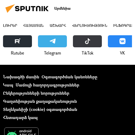
Արմենիա
ԼՈՒՐԵՐ
ՀԱՅԱՍՏԱՆ
ԱՇԽԱՐՀ
ՎԵՐԼՈՒԾՈՒԹՅՈՒՆ
ԻՆՖՈԳՐԱՖ
Rutube
Telegram
ТikТоk
VK
Նախագծի մասին
Օգտագործման կանոնները
Կապ
Մամուլի հաղորդագրություններ
Ընկերությունների նորություններ
Գաղտնիության քաղաքականություն
Տեղեկանիշի (cookie) օգտագործման
Հետադարձ կապ