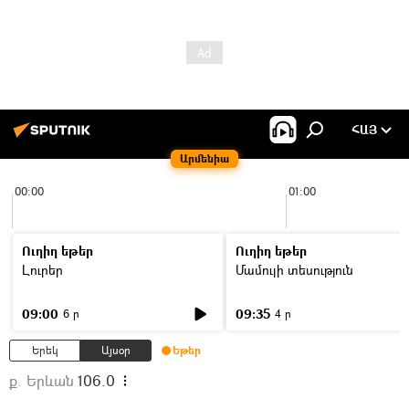
ՀԱՅ
Արմենիա
00:00
01:00
Ուղիղ եթեր
Ուղիղ եթեր
Լուրեր
Մամուլի տեսություն
09:00
09:35
6 ր
4 ր
Երեկ
Այսօր
Եթեր
ք. Երևան
106.0