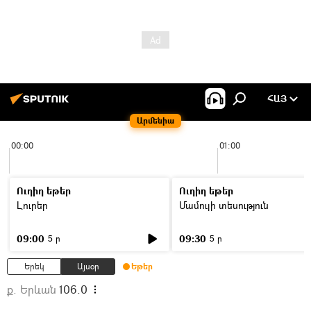
ՀԱՅ
Արմենիա
00:00
01:00
Ուղիղ եթեր
Ուղիղ եթեր
Լուրեր
Մամուլի տեսություն
09:00
09:30
5 ր
5 ր
Երեկ
Այսօր
Եթեր
ք. Երևան
106.0