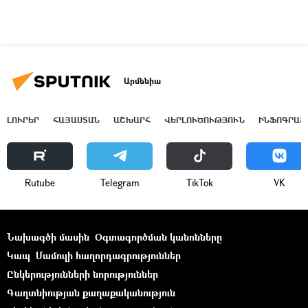
Արմենիա
ԼՈՒՐԵՐ
ՀԱՅԱՍՏԱՆ
ԱՇԽԱՐՀ
ՎԵՐԼՈՒԾՈՒԹՅՈՒՆ
ԻՆՖՈԳՐԱՖ
Rutube
Telegram
ТikТоk
VK
Նախագծի մասին
Օգտագործման կանոնները
Կապ
Մամուլի հաղորդագրություններ
Ընկերությունների նորություններ
Գաղտնիության քաղաքականություն