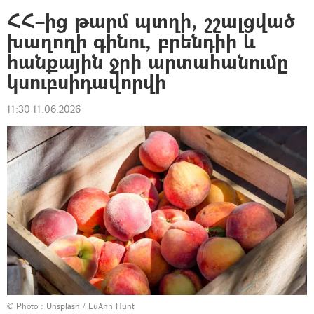
ՀՀ–ից թարմ պտղի, շշալցված
խաղողի գինու, բրենդիի և
հանքային ջրի արտահանումը
կսուբսիդավորվի
11:30 11.06.2026
© Photo :
Unsplash / LuAnn Hunt