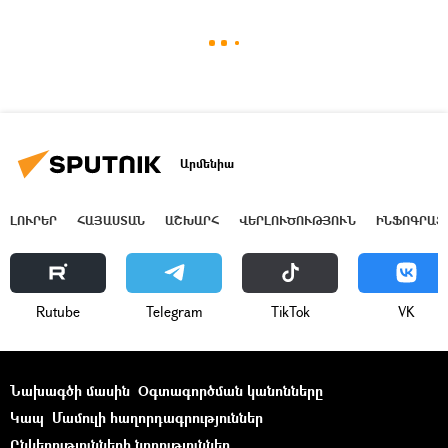
Արմենիա
ԼՈՒՐԵՐ
ՀԱՅԱՍՏԱՆ
ԱՇԽԱՐՀ
ՎԵՐԼՈՒԾՈՒԹՅՈՒՆ
ԻՆՖՈԳՐԱՖ
Rutube
Telegram
ТikТоk
VK
Նախագծի մասին
Օգտագործման կանոնները
Կապ
Մամուլի հաղորդագրություններ
Ընկերությունների նորություններ