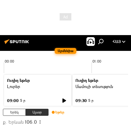
ՀԱՅ
Արմենիա
00:00
01:00
Ուղիղ եթեր
Ուղիղ եթեր
Լուրեր
Մամուլի տեսություն
09:00
09:30
5 ր
5 ր
Երեկ
Այսօր
Եթեր
ք. Երևան
106.0