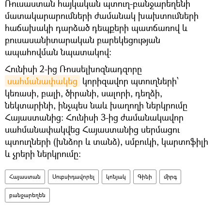
Ռուսաստան հայկական պտուղ-բանջարեղենի
մատակարարումների ժամանակ խախտումների
հաճախակի դարձած դեպքերի պատճառով և
բուսասանիտարական բարեկեցության
ապահովման նպատակով։
Հունիսի 2-ից Ռոսսելխոզնադզորը
սահմանափակեց
կորիզավոր պտուղների՝
կեռասի, բալի, ծիրանի, սալորի, դեղձի,
նեկտարինի, ինչպես նաև խաղողի ներկրումը
Հայաստանից։ Հունիսի 3-ից ժամանակավոր
սահմանափակվեց Հայաստանից սերմացու
պտուղների (խնձոր և տանձ), սմբուկի, կարտոֆիլի
և չրերի ներկրումը։
Հայաստան
Սուբսիդավորել
կոնյակ
Գինի
միրգ
բանջարեղեն