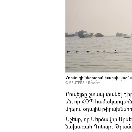
Հորմուզի նեղուցում խարսխված 
© REUTERS / Reuters
Քուվեյթը շտապ փակել է 
են, որ ՀՕՊ համակարգերն
մղելով օդային թիրախները
Նշենք, որ Մերձավոր Արևե
նախագահ Դոնալդ Թրամ