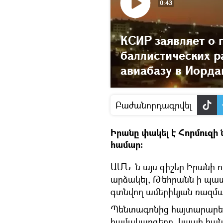
0:43
КСИР заявляет о 
баллистических р
авиабазу в Иорда
Բաժանորդագրվել
Իրանը փակել է Հորմուզի
համար։
ԱՄՆ–ն այս գիշեր Իրանի ո
արձակել, Թեհրանն ի պա
գտնվող ամերիկյան ռազմ
Պենտագոնից հայտարարել 
համակարգերը, կապի հան