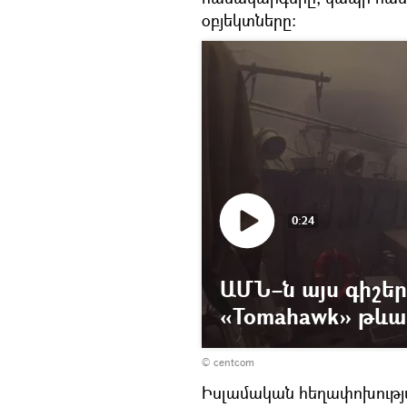
օբյեկտները:
0:24
ԱՄՆ–ն այս գիշեր
«Tomahawk» թևա
© centcom
Իսլամական հեղափոխությ