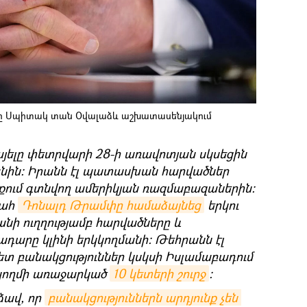
 Սպիտակ տան Օվալաձև աշխատասենյակում
այելը փետրվարի 28-ի առավոտյան սկսեցին
նին։ Իրանն էլ պատասխան հարվածներ
քում գտնվող ամերիկյան ռազմաբազաներին։
գահ
Դոնալդ Թրամփը համաձայնեց
երկու
նի ուղղությամբ հարվածները և
դարը կլինի երկկողմանի։ Թեհրանն էլ
ետ բանակցություններ կսկսի Իսլամաբադում
կողմի առաջարկած
10 կետերի շուրջ
։
ձավ, որ
բանակցություններն արդյունք չեն 