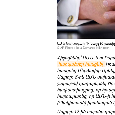
ԱՄՆ նախագահ Դոնալդ Թրամփը
© AP Photo / Julia Demaree Nikhinson
Հիշեցնենք` ԱՄՆ–ն ու Իսր
հարվածներ հասցնել 
Իրա
հասցրեց Մերձավոր Արևել
Ապրիլի 8-ին ԱՄՆ նախա
շաբաթով դադարեցնել Իրա
հավաստիացրեց, որ հրադա
հայտարարեց, որ ԱՄՆ-ի հ
(Պակիստան) իրանական 
Ապրիլի 12-ին հայտնի դար