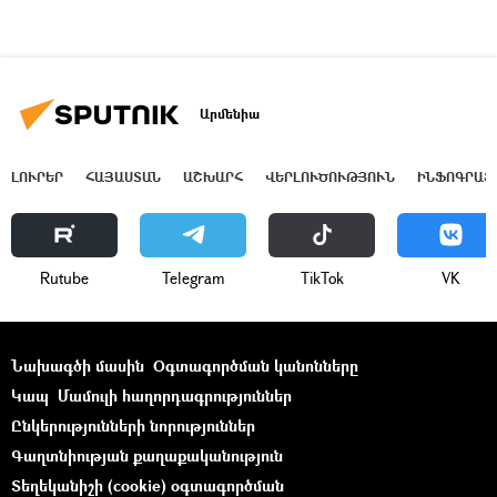
Արմենիա
ԼՈՒՐԵՐ
ՀԱՅԱՍՏԱՆ
ԱՇԽԱՐՀ
ՎԵՐԼՈՒԾՈՒԹՅՈՒՆ
ԻՆՖՈԳՐԱՖ
Rutube
Telegram
ТikТоk
VK
Նախագծի մասին
Օգտագործման կանոնները
Կապ
Մամուլի հաղորդագրություններ
Ընկերությունների նորություններ
Գաղտնիության քաղաքականություն
Տեղեկանիշի (cookie) օգտագործման