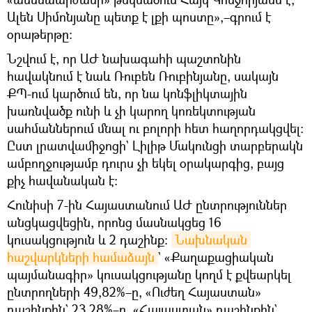
Ալեն Սիմոնյանը պետք է լքի պոստը»,–գրում է
օրաթերթը։
Նշվում է, որ ԱԺ նախագահի պաշտոնին
հավակնում է նաև Ռուբեն Ռուբինյանը, սակայն
ՔՊ-ում կարծում են, որ նա կոնֆլիկտային
խառնվածք ունի և չի կարող կոռեկտության
սահմաններում մնալ ու բոլորի հետ հաղորդակցվել։
Ըստ լրատվամիջոցի` Լիլիթ Մակունցի տարբերակն
ամբողջությամբ դուրս չի եկել օրակարգից, բայց
քիչ հավանական է:
Հունիսի 7-ին Հայաստանում ԱԺ ընտրություններ
անցկացվեցին, որոնց մասնակցեց 16
կուսակցություն և 2 դաշինք։
Նախնական 
հաշվարկների համաձայն
` «Քաղաքացիական
պայմանագիր» կուսակցությանը կողմ է քվեարկել
ընտրողների 49,82%–ը, «Ուժեղ Հայաստան»
դաշինքին` 23,28%–ը, «Հայաստան» դաշինքին`