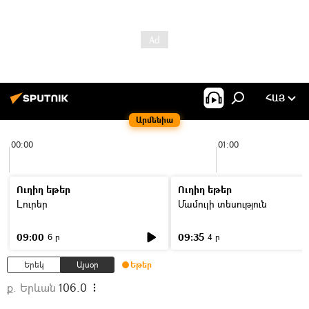
ՀԱՅ
Արմենիա
00:00
01:00
Ուղիղ եթեր
Ուղիղ եթեր
Լուրեր
Մամուլի տեսություն
09:00
09:35
6 ր
4 ր
Երեկ
Այսօր
Եթեր
ք. Երևան
106.0