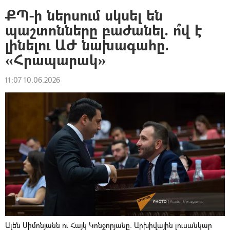
ՔՊ-ի ներսում սկսել են
պաշտոնները բաժանել. ո՞վ է
լինելու ԱԺ նախագահը.
«Հրապարակ»
11:07 10.06.2026
Ալեն Սիմոնյանն ու Հայկ Կոնջորյանը. Արխիվային լուսանկար