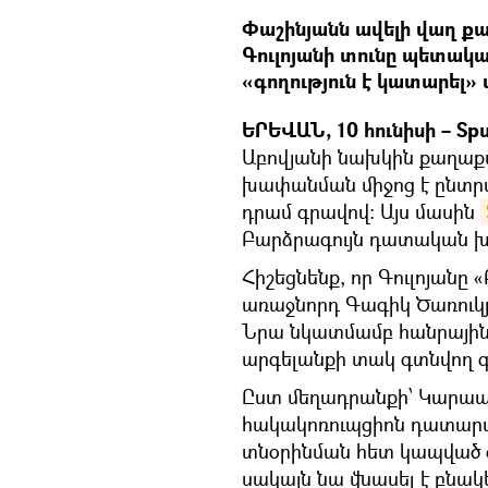
Փաշինյանն ավելի վաղ ք
Գուլոյանի տունը պետական
«գողություն է կատարել» 
ԵՐԵՎԱՆ, 10 հունիսի – Sp
Աբովյանի նախկին քաղա
խափանման միջոց է ընտրվ
դրամ գրավով։ Այս մասին
Բարձրագույն դատական խ
Հիշեցնենք, որ Գուլոյան
առաջնորդ Գագիկ Ծառուկյ
Նրա նկատմամբ հանրային 
արգելանքի տակ գտնվող գո
Ըստ մեղադրանքի՝ Կարապե
հակակոռուպցիոն դատարան
տնօրինման հետ կապված գ
սակայն նա վնասել է բնակ