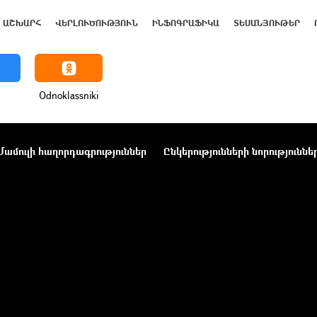
ԱՇԽԱՐՀ
ՎԵՐԼՈՒԾՈՒԹՅՈՒՆ
ԻՆՖՈԳՐԱՖԻԿԱ
ՏԵՍԱՆՅՈՒԹԵՐ
Odnoklassniki
Մամուլի հաղորդագրություններ
Ընկերությունների նորություննե