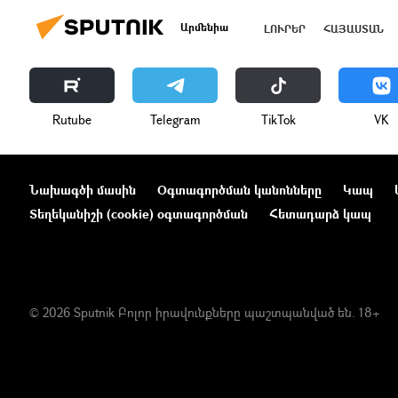
Արմենիա
ԼՈՒՐԵՐ
ՀԱՅԱՍՏԱՆ
Rutube
Telegram
ТikТоk
VK
Նախագծի մասին
Օգտագործման կանոնները
Կապ
Տեղեկանիշի (cookie) օգտագործման
Հետադարձ կապ
© 2026 Sputnik Բոլոր իրավունքները պաշտպանված են. 18+