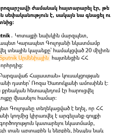
արոզարշավի ժամանակ հայտարարել էր, թե
 սեփականություն է, սակայն նա գնացել ու
տնից։
utnik․
Կոտայքի նախկին մարզպետ,
քապետ Կարապետ Գուլոյանի նկատմամբ
ել տնային կալանքը՝ համակցված 20 միլիոն
Sputnik Արմենիային
հայտնեցին ՀՀ
որհրդից։
ը «Բարգավաճ Հայաստան» կուսակցության
անի դստեր՝ Ռոզա Ծառուկյանի ամուսինն է։
քրեական հետապնդում էր հարուցվել
ւյքը վնասելու համար։
տ Գուլոյանը տեղեկացված է եղել, որ ՀՀ
ի կողմից կիրառվել է արգելանք գույքի
ործողություն կատարելու նկատմամբ,
ելի տան արտաքին և ներքին, ինչպես նաև