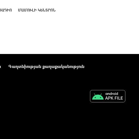
ՌԱԴԻՈ
ՄԱՄՈՒԼԻ ԿԵՆՏՐՈՆ
ր
Գաղտնիության քաղաքականություն