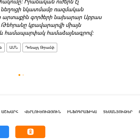
կումը։ Իրանական ուժերն էլ
 նեղուցի նկատմամբ ռազմական
նի արտաքին գործերի նախարար Աբբաս
ր Թեհրանը կբավարարվի միայն
 և համապարփակ համաձայնագրով։
ն
ԱՄՆ
Դոնալդ Թրամփ
ԱՇԽԱՐՀ
ՎԵՐԼՈՒԾՈՒԹՅՈՒՆ
ԻՆՖՈԳՐԱՖԻԿԱ
ՏԵՍԱՆՅՈՒԹԵՐ