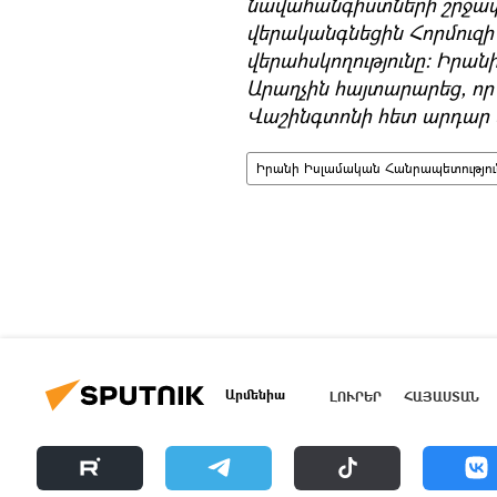
նավահանգիստների շրջափա
վերականգնեցին Հորմուզի
վերահսկողությունը։ Իրա
Արաղչին հայտարարեց, ո
Վաշինգտոնի հետ արդար
Իրանի Իսլամական Հանրապետությու
Արմենիա
ԼՈՒՐԵՐ
ՀԱՅԱՍՏԱՆ