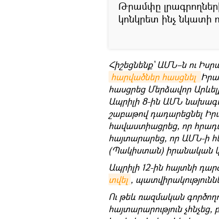
Թրամփը լրագրողների
կոնկրետ ինչ նկատի ո
Հիշեցնենք` ԱՄՆ–ն ու Իսր
հարվածներ հասցնել 
Իրա
հասցրեց Մերձավոր Արևել
Ապրիլի 8-ին ԱՄՆ նախա
շաբաթով դադարեցնել Իրա
հավաստիացրեց, որ հրադա
հայտարարեց, որ ԱՄՆ-ի հ
(Պակիստան) իրանական 
Ապրիլի 12-ին հայտնի դար
տվել
, պատվիրակությունն
Ու թեև ռազմական գործողո
հայտարարություն չհնչեց,