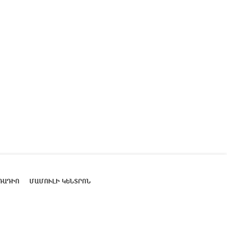
ՌԱԴԻՈ
ՄԱՄՈՒԼԻ ԿԵՆՏՐՈՆ