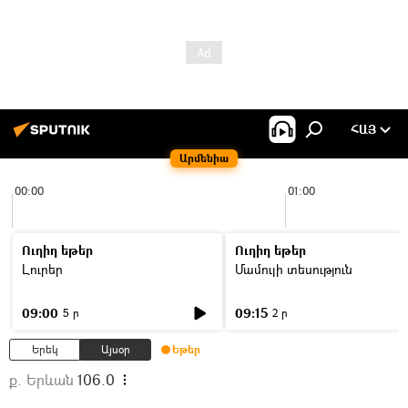
ՀԱՅ
Արմենիա
00:00
01:00
Ուղիղ եթեր
Ուղիղ եթեր
Լուրեր
Մամուլի տեսություն
09:00
09:15
5 ր
2 ր
Երեկ
Այսօր
Եթեր
ք. Երևան
106.0