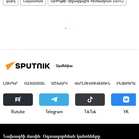
վարկ
Հայաստան
Արժույթի միջազգային հիմնադրամ (ԱՄՀ)
Արմենիա
ԼՈՒՐԵՐ
ՀԱՅԱՍՏԱՆ
ԱՇԽԱՐՀ
ՎԵՐԼՈՒԾՈՒԹՅՈՒՆ
ԻՆՖՈԳՐԱՖ
Rutube
Telegram
ТikТоk
VK
Նախագծի մասին
Օգտագործման կանոնները