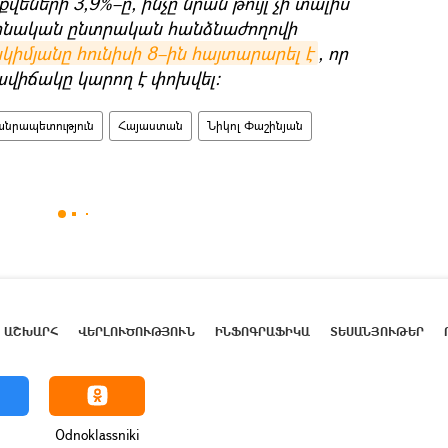
քվեների 3,9%–ը, ինչը նրան թույլ չի տալիս
րոնական ընտրական հանձնաժողովի
իմյանը հունիսի 8–ին հայտարարել է
, որ
վիճակը կարող է փոխվել։
նրապետություն
Հայաստան
Նիկոլ Փաշինյան
ԱՇԽԱՐՀ
ՎԵՐԼՈՒԾՈՒԹՅՈՒՆ
ԻՆՖՈԳՐԱՖԻԿԱ
ՏԵՍԱՆՅՈՒԹԵՐ
Odnoklassniki