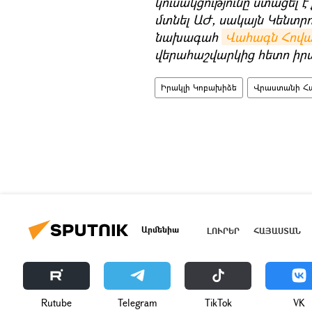
կուսակցությունը ստացել է 
մտնել ԱԺ, սակայն Կենտ
նախագահ
Վահագն Հովակ
վերահաշվարկից հետո իրա
Իրակլի Կոբախիձե
Վրաստանի Հա
Արմենիա
ԼՈՒՐԵՐ
ՀԱՅԱՍՏԱՆ
Rutube
Telegram
ТikТоk
VK