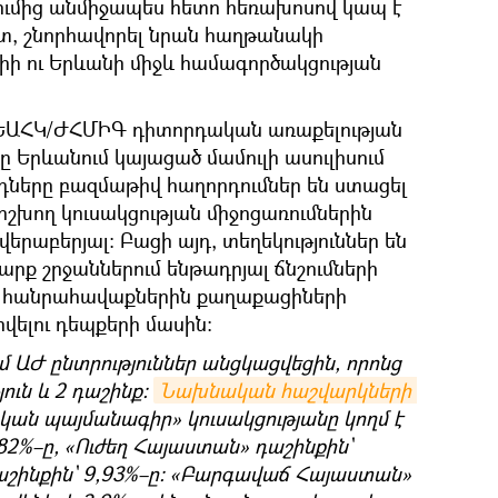
ումից անմիջապես հետո հեռախոսով կապ է
տ, շնորհավորել նրան հաղթանակի
իի ու Երևանի միջև համագործակցության
 ԵԱՀԿ/ԺՀՄԻԳ դիտորդական առաքելության
 Երևանում կայացած մամուլի ասուլիսում
րդները բազմաթիվ հաղորդումներ են ստացել
շխող կուսակցության միջոցառումներին
երաբերյալ։ Բացի այդ, տեղեկություններ են
րք շրջաններում ենթադրյալ ճնշումների
 հանրահավաքներին քաղաքացիների
վելու դեպքերի մասին։
մ ԱԺ ընտրություններ անցկացվեցին, որոնց
ուն և 2 դաշինք։
Նախնական հաշվարկների 
ան պայմանագիր» կուսակցությանը կողմ է
82%–ը, «Ուժեղ Հայաստան» դաշինքին`
աշինքին` 9,93%–ը։ «Բարգավաճ Հայաստան»