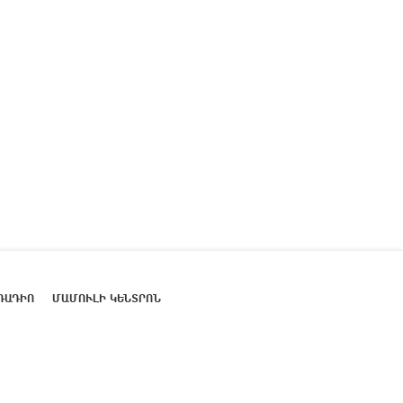
ՌԱԴԻՈ
ՄԱՄՈՒԼԻ ԿԵՆՏՐՈՆ