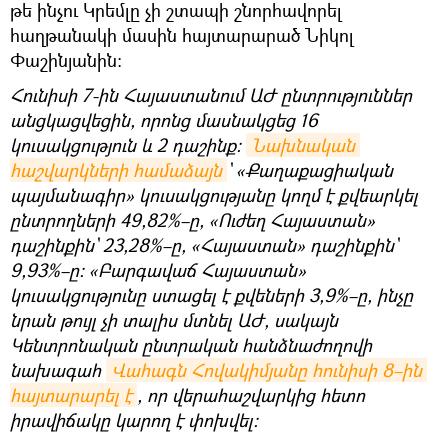
թե ինչու Կրեմլը չի ​​շտապի շնորհավորել
հաղթանակի մասին հայտարարած Նիկոլ
Փաշինյանին։
Հունիսի 7-ին Հայաստանում ԱԺ ընտրություններ
անցկացվեցին, որոնց մասնակցեց 16
կուսակցություն և 2 դաշինք։
Նախնական 
հաշվարկների համաձայն
` «Քաղաքացիական
պայմանագիր» կուսակցությանը կողմ է քվեարկել
ընտրողների 49,82%–ը, «Ուժեղ Հայաստան»
դաշինքին` 23,28%–ը, «Հայաստան» դաշինքին`
9,93%–ը։ «Բարգավաճ Հայաստան»
կուսակցությունը ստացել է քվեների 3,9%–ը, ինչը
նրան թույլ չի տալիս մտնել ԱԺ, սակայն
Կենտրոնական ընտրական հանձնաժողովի
նախագահ
Վահագն Հովակիմյանը հունիսի 8–ին 
հայտարարել է
, որ վերահաշվարկից հետո
իրավիճակը կարող է փոխվել։