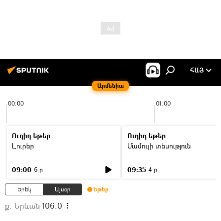
ՀԱՅ
Արմենիա
00:00
01:00
Ուղիղ եթեր
Ուղիղ եթեր
Լուրեր
Մամուլի տեսություն
09:00
09:35
6 ր
4 ր
Երեկ
Այսօր
Եթեր
ք. Երևան
106.0