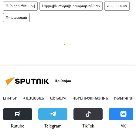
Դմիտրի Պեսկով
Ազգային ժողովի ընտրություններ
Հայաստան
Ռուսաստան
Արմենիա
ԼՈՒՐԵՐ
ՀԱՅԱՍՏԱՆ
ԱՇԽԱՐՀ
ՎԵՐԼՈՒԾՈՒԹՅՈՒՆ
ԻՆՖՈԳՐԱՖ
Rutube
Telegram
ТikТоk
VK