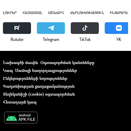
ԼՈՒՐԵՐ
ՀԱՅԱՍՏԱՆ
ԱՇԽԱՐՀ
ՎԵՐԼՈՒԾՈՒԹՅՈՒՆ
ԻՆՖՈԳՐԱՖ
Rutube
Telegram
ТikТоk
VK
Նախագծի մասին
Օգտագործման կանոնները
Կապ
Մամուլի հաղորդագրություններ
Ընկերությունների նորություններ
Գաղտնիության քաղաքականություն
Տեղեկանիշի (cookie) օգտագործման
Հետադարձ կապ