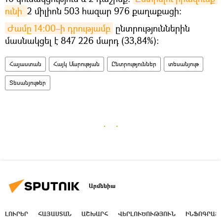
ունի 
2 միլիոն 503 հազար 976 քաղաքացի։
Ժամը 14։00–ի դրությամբ
ընտրություններին
մասնակցել է 847 226 մարդ (33,84%)։
Հայաստան
Հայկ Մարության
Ընտրություններ
տեսանյութ
Տեսանյութեր
Արմենիա
ԼՈՒՐԵՐ
ՀԱՅԱՍՏԱՆ
ԱՇԽԱՐՀ
ՎԵՐԼՈՒԾՈՒԹՅՈՒՆ
ԻՆՖՈԳՐԱՖ