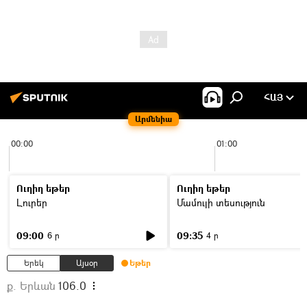
ՀԱՅ
Արմենիա
00:00
01:00
Ուղիղ եթեր
Ուղիղ եթեր
Լուրեր
Մամուլի տեսություն
09:00
09:35
6 ր
4 ր
Երեկ
Այսօր
Եթեր
ք. Երևան
106.0