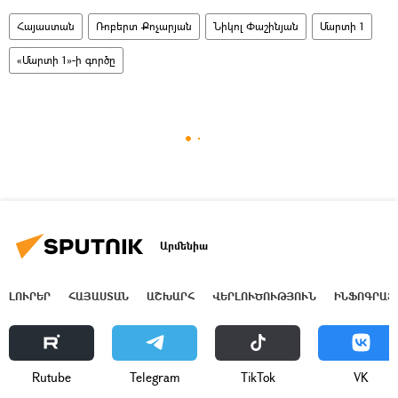
Հայաստան
Ռոբերտ Քոչարյան
Նիկոլ Փաշինյան
Մարտի 1
«Մարտի 1»-ի գործը
Արմենիա
ԼՈՒՐԵՐ
ՀԱՅԱՍՏԱՆ
ԱՇԽԱՐՀ
ՎԵՐԼՈՒԾՈՒԹՅՈՒՆ
ԻՆՖՈԳՐԱՖ
Rutube
Telegram
ТikТоk
VK