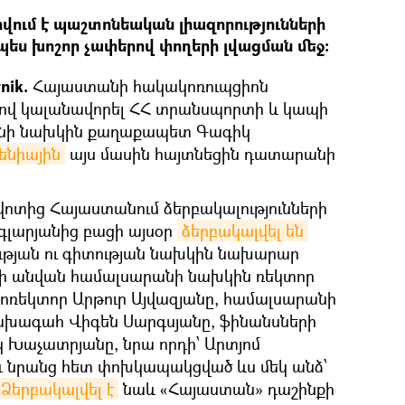
վում է պաշտոնեական լիազորությունների
ես խոշոր չափերով փողերի լվացման մեջ։
nik.
Հայաստանի հակակոռուպցիոն
սով կալանավորել ՀՀ տրանսպորտի և կապի
նի նախկին քաղաքապետ Գագիկ
մենիային
այս մասին հայտնեցին դատարանի
վոտից Հայաստանում ձերբակալությունների
եգլարյանից բացի այսօր
ձերբակալվել են
թյան ու գիտության նախկին նախարար
ովի անվան համալսարանի նախկին ռեկտոր
ոռեկտոր Արթուր Այվազյանը, համալսարանի
խագահ Վիգեն Սարգսյանը, ֆինանսների
Խաչատրյանը, նրա որդի՝ Արտյոմ
և նրանց հետ փոխկապակցված ևս մեկ անձ՝
Ձերբակալվել է
նաև «Հայաստան» դաշինքի