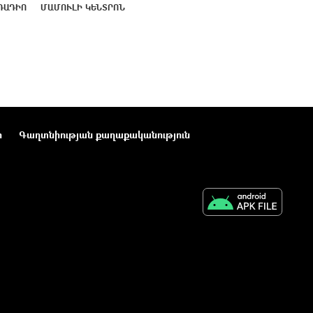
ՌԱԴԻՈ
ՄԱՄՈՒԼԻ ԿԵՆՏՐՈՆ
ր
Գաղտնիության քաղաքականություն