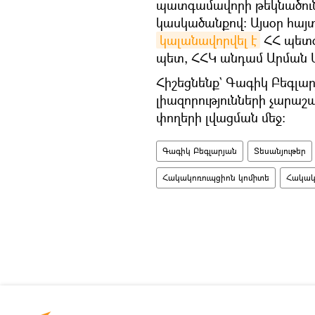
պատգամավորի թեկնածուն
կասկածանքով։ Այսօր հայ
կալանավորվել է
ՀՀ պետգ
պետ, ՀՀԿ անդամ Արման 
Հիշեցնենք` Գագիկ Բեգլա
լիազորությունների չարա
փողերի լվացման մեջ։
Գագիկ Բեգլարյան
Տեսանյութեր
Հակակոռուպցիոն կոմիտե
Հակակ