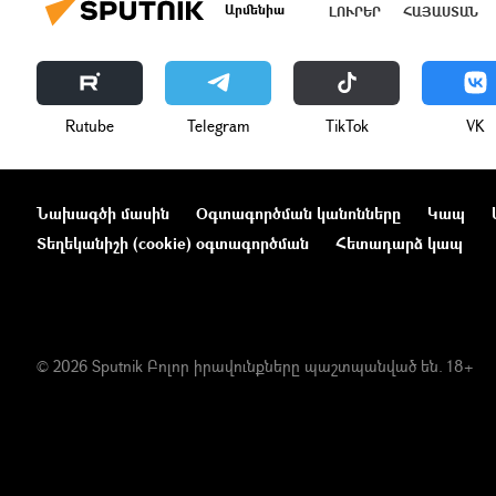
Արմենիա
ԼՈՒՐԵՐ
ՀԱՅԱՍՏԱՆ
Rutube
Telegram
ТikТоk
VK
Նախագծի մասին
Օգտագործման կանոնները
Կապ
Տեղեկանիշի (cookie) օգտագործման
Հետադարձ կապ
© 2026 Sputnik Բոլոր իրավունքները պաշտպանված են. 18+