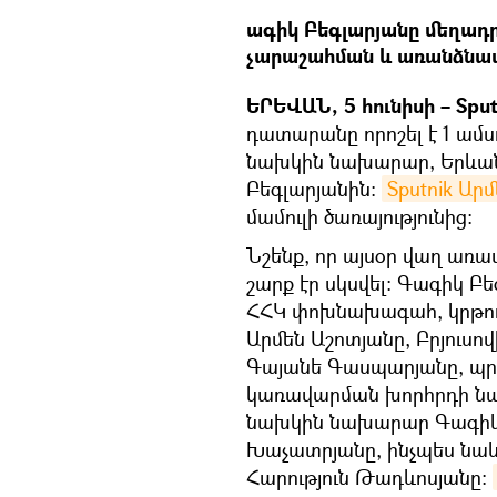
ագիկ Բեգլարյանը մեղադր
չարաշահման և առանձնապ
ԵՐԵՎԱՆ, 5 հունիսի – Sput
դատարանը որոշել է 1 ամ
նախկին նախարար, Երևա
Բեգլարյանին։
Sputnik Ար
մամուլի ծառայությունից։
Նշենք, որ այսօր վաղ առա
շարք էր սկսվել։ Գագիկ Բ
ՀՀԿ փոխնախագահ, կրթու
Արմեն Աշոտյանը, Բրյուս
Գայանե Գասպարյանը, պր
կառավարման խորհրդի նա
նախկին նախարար Գագիկ 
Խաչատրյանը, ինչպես նա
Հարություն Թադևոսյանը։