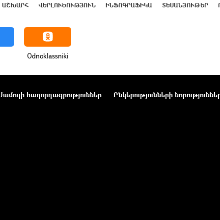
ԱՇԽԱՐՀ
ՎԵՐԼՈՒԾՈՒԹՅՈՒՆ
ԻՆՖՈԳՐԱՖԻԿԱ
ՏԵՍԱՆՅՈՒԹԵՐ
Odnoklassniki
Մամուլի հաղորդագրություններ
Ընկերությունների նորություննե