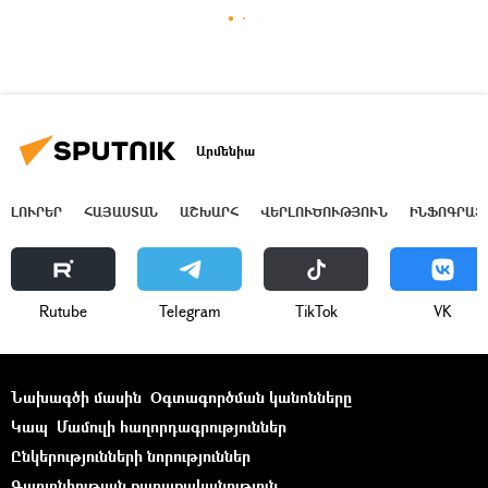
Արմենիա
ԼՈՒՐԵՐ
ՀԱՅԱՍՏԱՆ
ԱՇԽԱՐՀ
ՎԵՐԼՈՒԾՈՒԹՅՈՒՆ
ԻՆՖՈԳՐԱՖ
Rutube
Telegram
ТikТоk
VK
Նախագծի մասին
Օգտագործման կանոնները
Կապ
Մամուլի հաղորդագրություններ
Ընկերությունների նորություններ
Գաղտնիության քաղաքականություն