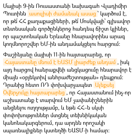
Մայիսի 9-ին Ռուսաստանի նախագահ Վլադիմիր
Պուտինն
ասուլիսի ժամանակ ասաց
՝ կարծում է,
որ թե՛ ՀՀ քաղաքացիների, թե՛ Մոսկվայի՝ գլխավոր
տնտեսական գործընկերոջ հանդեպ ճիշտ կլիներ,
որ պաշտոնական Երևանը հնարավորինս արագ
կողմնորոշվեր ԵՄ-ին անդամակցելու հարցում։
Փաշինյանը մայիսի 11-ին հայտարարեց, որ
Հայաստանը մնում է ԵԱՏՄ լիարժեք անդամ
, իսկ
այդ հարցով հանրաքվեի անցկացումը հնարավոր է
միայն «օբյեկտիվ անհրաժեշտության» դեպքում:
Դրանից հետո ՌԴ փոխվարչապետ
Ալեքսեյ 
Օվերչուկը հայտարարեց
, որ Հայաստանում ինչ-որ
աշխատանք է տարվում ԵՄ չափանիշներին
անցնելու ուղղությամբ, և եթե ՀՀ–ն սկսի
փոփոխություններ մտցնել տեխնիկական
կանոնակարգերում, դա արդեն որոշակի
սպառնալիքներ կստեղծի ԵԱՏՄ-ի համար: