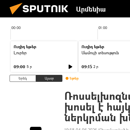
Արմենիա
00:00
01:00
Ուղիղ եթեր
Ուղիղ եթեր
Լուրեր
Մամուլի տեսություն
09:00
09:15
5 ր
2 ր
Երեկ
Այսօր
Եթեր
Ռոսսելխոզն
խոսել է հա
ներկրման խ
19:58 04.06.2026
(Թարմացված է