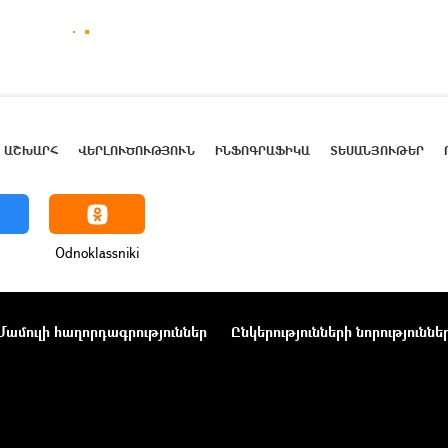
ԱՇԽԱՐՀ
ՎԵՐԼՈՒԾՈՒԹՅՈՒՆ
ԻՆՖՈԳՐԱՖԻԿԱ
ՏԵՍԱՆՅՈՒԹԵՐ
Odnoklassniki
Մամուլի հաղորդագրություններ
Ընկերությունների նորություննե