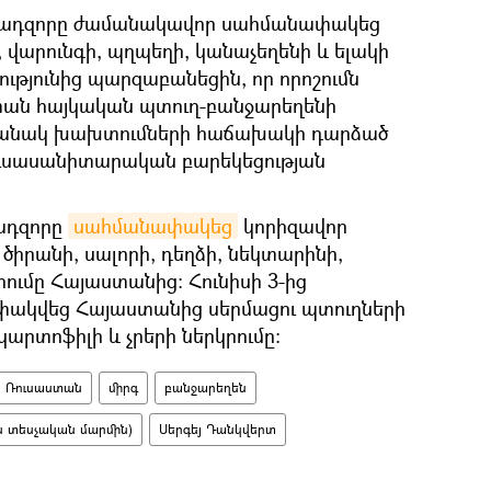
զնադզորը ժամանակավոր սահմանափակեց
 վարունգի, պղպեղի, կանաչեղենի և ելակի
ւթյունից պարզաբանեցին, որ որոշումն
ստան հայկական պտուղ-բանջարեղենի
անակ խախտումների հաճախակի դարձած
ւսասանիտարական բարեկեցության
նադզորը
սահմանափակեց
կորիզավոր
 ծիրանի, սալորի, դեղձի, նեկտարինի,
ումը Հայաստանից։ Հունիսի 3-ից
ակվեց Հայաստանից սերմացու պտուղների
 կարտոֆիլի և չրերի ներկրումը։
Ռուսաստան
միրգ
բանջարեղեն
 տեսչական մարմին)
Սերգեյ Դանկվերտ