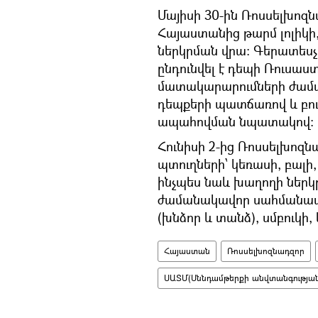
Մայիսի 30-ին Ռոսսելխո
Հայաստանից թարմ լոլիկի,
ներկրման վրա։ Գերատեսչո
ընդունվել է դեպի Ռուսա
մատակարարումների ժամ
դեպքերի պատճառով և բո
ապահովման նպատակով։
Հունիսի 2-ից Ռոսսելխոզ
պտուղների՝ կեռասի, բալի,
ինչպես նաև խաղողի ներկր
ժամանակավոր սահմանափ
(խնձոր և տանձ), սմբուկի,
Հայաստան
Ռոսսելխոզնադզոր
ՍԱՏՄ(Սննդամթերքի անվտանգության