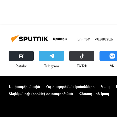
Արմենիա
ԼՈՒՐԵՐ
ՀԱՅԱՍՏԱՆ
Rutube
Telegram
ТikТоk
VK
Նախագծի մասին
Օգտագործման կանոնները
Կապ
Տեղեկանիշի (cookie) օգտագործման
Հետադարձ կապ