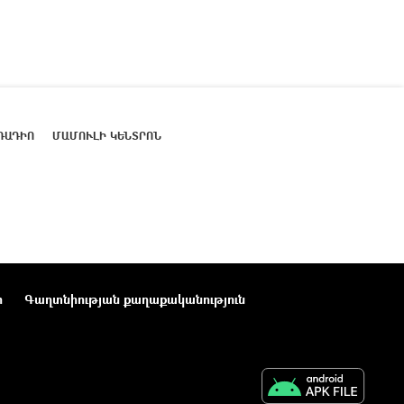
ՌԱԴԻՈ
ՄԱՄՈՒԼԻ ԿԵՆՏՐՈՆ
ր
Գաղտնիության քաղաքականություն