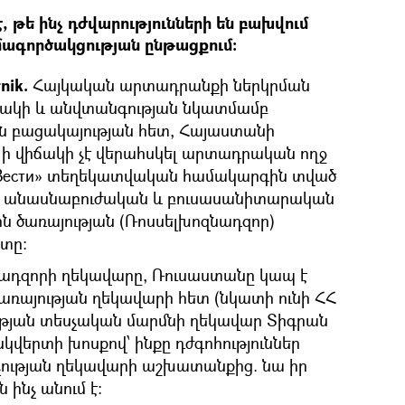
, թե ինչ դժվարությունների են բախվում
մագործակցության ընթացքում։
nik.
Հայկական արտադրանքի ներկրման
րակի և անվտանգության նկատմամբ
ն բացակայության հետ, Հայաստանի
 ի վիճակի չէ վերահսկել արտադրական ողջ
 «Вести» տեղեկատվական համակարգին տված
 ՌԴ անասնաբուժական և բուսասանիտարական
ն ծառայության (Ռոսսելխոզնադզոր)
տը։
զնադզորի ղեկավարը, Ռուսաստանը կապ է
ռայության ղեկավարի հետ (նկատի ունի ՀՀ
թյան տեսչական մարմնի ղեկավար Տիգրան
կվերտի խոսքով՝ ինքը դժգոհություններ
չության ղեկավարի աշխատանքից. նա իր
 ինչ անում է։