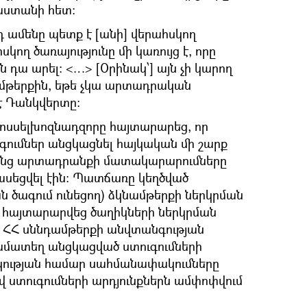
սաստանի հետ։
յդ ամենը պետք է [անի] վերահսկող
սկող ծառայությունը մի կառույց է, որը
են դա արել։ <…> [Օրինակ՝] այն չի կարող
ամթերքին, եթե չկա արտադրական
 է Դանկվերտը։
 Ռոսսելխոզնադզորը հայտարարեց, որ
գումներ անցկացնել հայկական մի շարք
որոնց արտադրանքի մատակարարումները
սեցվել էին։ Պատճառը կեղծված
 ծագում ունեցող) ձկնամթերքի ներկրման
ին հայտարարվեց ծաղիկների ներկրման
ՀՀ սննդամթերքի անվտանգության
ամատեղ անցկացված ստուգումների
արկության համար սահմանափակումները
ով ստուգումների արդյունքներն ամփոփվում