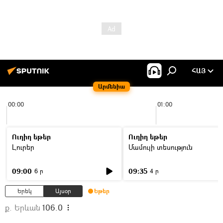
ՀԱՅ
Արմենիա
00:00
01:00
Ուղիղ եթեր
Ուղիղ եթեր
Լուրեր
Մամուլի տեսություն
09:00
09:35
6 ր
4 ր
Երեկ
Այսօր
Եթեր
ք. Երևան
106.0