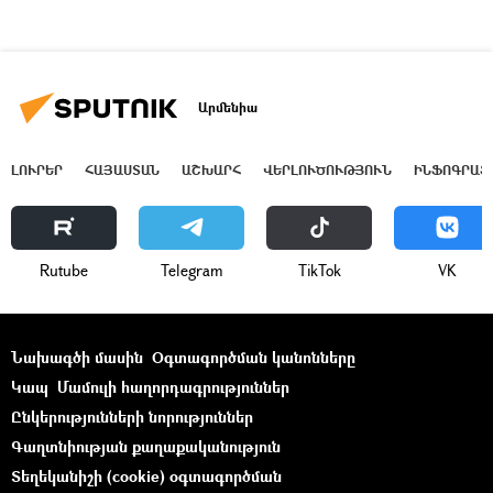
Արմենիա
ԼՈՒՐԵՐ
ՀԱՅԱՍՏԱՆ
ԱՇԽԱՐՀ
ՎԵՐԼՈՒԾՈՒԹՅՈՒՆ
ԻՆՖՈԳՐԱՖ
Rutube
Telegram
ТikТоk
VK
Նախագծի մասին
Օգտագործման կանոնները
Կապ
Մամուլի հաղորդագրություններ
Ընկերությունների նորություններ
Գաղտնիության քաղաքականություն
Տեղեկանիշի (cookie) օգտագործման