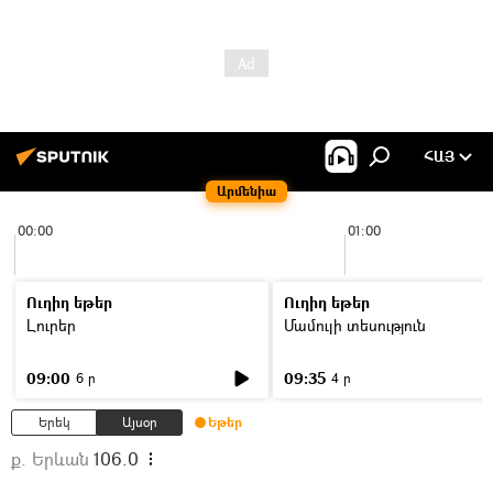
ՀԱՅ
Արմենիա
00:00
01:00
Ուղիղ եթեր
Ուղիղ եթեր
Լուրեր
Մամուլի տեսություն
09:00
09:35
6 ր
4 ր
Երեկ
Այսօր
Եթեր
ք. Երևան
106.0