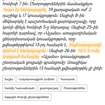
հունիսի 7-ին։ Ընտրություններին մասնակցելու
հայտ էր ներկայացրել
19 քաղաքական ուժ՝ 2
դաշինք և 17 կուսակցություն։ Մայիսի 8–ին
մեկնարկել է պաշտոնական քարոզարշավը, որը
կտևի մինչև հունիսի 5-ը ներառյալ։ Մայիսի 25–ին
հայտնի դարձավ, որ «Ալյանս» առաջադիմական
ցենտրիստական կուսակցություն, որը
քվեաթերթիկում 13-րդ համարն է,
ինքնաբացարկի 
դիմում է ներկայացրել
։ Մայիսի 26-ին
ԿԸՀ-ն ուժը 
կորցրած ճանաչեց
«Ալյանս» կուսակցության
ընտրական ցուցակի գրանցումը։ Առաջիկա
ընտրություններին 13 համարի քվեաթերթիկ չի լինի։
Տաշիր
Հակակոռուպցիոն կոմիտե
Դատարան
Սամվել Կարապետյան
քարոզարշավ
Ընտրություններ
Ազգային ժողովի ընտրություններ