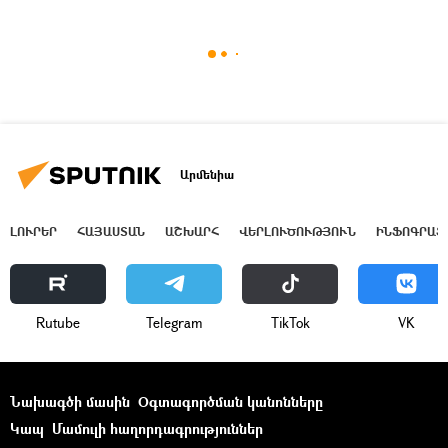
Արմենիա
ԼՈՒՐԵՐ
ՀԱՅԱՍՏԱՆ
ԱՇԽԱՐՀ
ՎԵՐԼՈՒԾՈՒԹՅՈՒՆ
ԻՆՖՈԳՐԱՖ
Rutube
Telegram
ТikТоk
VK
Նախագծի մասին
Օգտագործման կանոնները
Կապ
Մամուլի հաղորդագրություններ