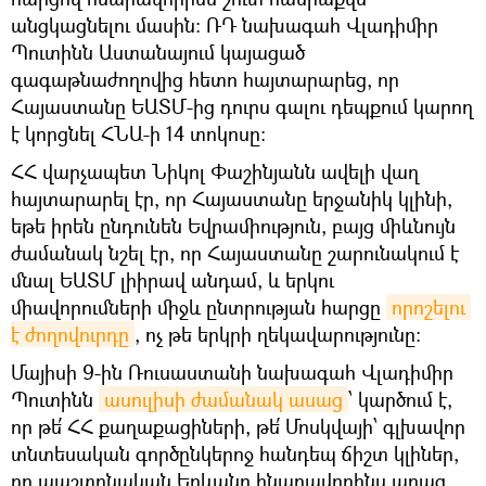
անցկացնելու մասին։ ՌԴ նախագահ Վլադիմիր
Պուտինն Աստանայում կայացած
գագաթնաժողովից հետո հայտարարեց, որ
Հայաստանը ԵԱՏՄ-ից դուրս գալու դեպքում կարող
է կորցնել ՀՆԱ-ի 14 տոկոսը:
ՀՀ վարչապետ Նիկոլ Փաշինյանն ավելի վաղ
հայտարարել էր, որ Հայաստանը երջանիկ կլինի,
եթե իրեն ընդունեն Եվրամիություն, բայց միևնույն
ժամանակ նշել էր, որ Հայաստանը շարունակում է
մնալ ԵԱՏՄ լիիրավ անդամ, և երկու
միավորումների միջև ընտրության հարցը
որոշելու 
է ժողովուրդը
, ոչ թե երկրի ղեկավարությունը:
Մայիսի 9-ին Ռուսաստանի նախագահ Վլադիմիր
Պուտինն
ասուլիսի ժամանակ ասաց
՝ կարծում է,
որ թե՛ ՀՀ քաղաքացիների, թե՛ Մոսկվայի՝ գլխավոր
տնտեսական գործընկերոջ հանդեպ ճիշտ կլիներ,
որ պաշտոնական Երևանը հնարավորինս արագ