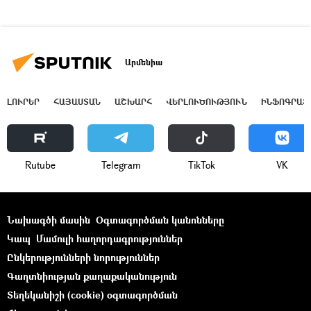
Արմենիա
ԼՈՒՐԵՐ
ՀԱՅԱՍՏԱՆ
ԱՇԽԱՐՀ
ՎԵՐԼՈՒԾՈՒԹՅՈՒՆ
ԻՆՖՈԳՐԱՖ
Rutube
Telegram
ТikТоk
VK
Նախագծի մասին
Օգտագործման կանոնները
Կապ
Մամուլի հաղորդագրություններ
Ընկերությունների նորություններ
Գաղտնիության քաղաքականություն
Տեղեկանիշի (cookie) օգտագործման