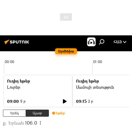
ՀԱՅ
Արմենիա
00:00
01:00
Ուղիղ եթեր
Ուղիղ եթեր
Լուրեր
Մամուլի տեսություն
09:00
09:15
5 ր
2 ր
Երեկ
Այսօր
Եթեր
ք. Երևան
106.0