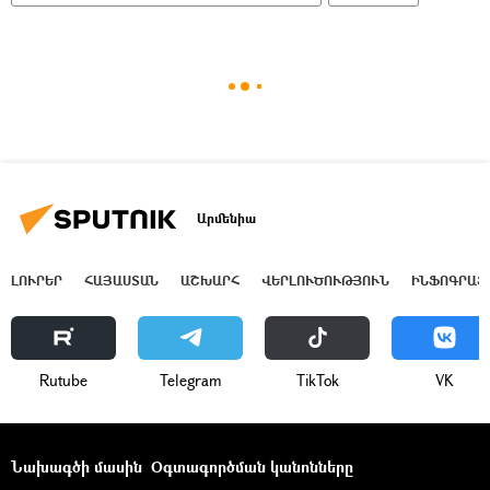
Արմենիա
ԼՈՒՐԵՐ
ՀԱՅԱՍՏԱՆ
ԱՇԽԱՐՀ
ՎԵՐԼՈՒԾՈՒԹՅՈՒՆ
ԻՆՖՈԳՐԱՖ
Rutube
Telegram
ТikТоk
VK
Նախագծի մասին
Օգտագործման կանոնները