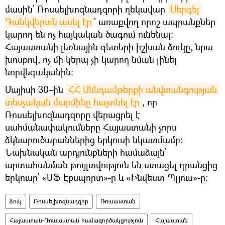
մասին՝ Ռոսսելխոզնադզորի ղեկավար
Սերգեյ 
Դանկվերտն ասել էր
` առաքվող որոշ ապրանքներ
կարող են ոչ հայկական ծագում ունենալ։
Հայաստանի լեռնային գետերի իշխան ձուկը, նրա
խոսքով, ոչ մի կերպ չի կարող նման լինել
նորվեգականին։
Մայիսի 30–ին
ՀՀ Սննդամթերքի անվտանգության 
տեսչական մարմինը հայտնել էր
, որ
Ռոսսելխոզնադզորը վերացրել է
սահմանափակումները Հայաստանի չորս
ձկնաբուծարաններից երկուսի նկատմամբ:
Նախնական արդյունքների համաձայն՝
արտահանման թույլտվություն են ստացել դրանցից
երկուսը՝ «ՄՖ Էքսպորտ»-ը և «Ինվեստ Պլյուս»-ը։
ձուկ
Ռոսսելխոզնադզոր
Ռուսաստան
Հայաստան-Ռուսաստան համագործակցություն
Հայաստան