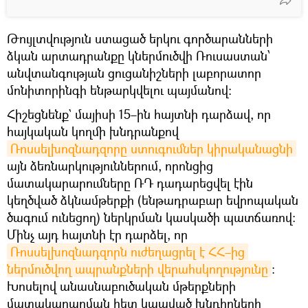
Թույլտվություն ստացած երկու գործարանների
ձկան արտադրանքը կներմուծվի Ռուսաստան՝
անվտանգության ցուցանիշների լաբորատոր
մոնիտորինգի ենթարկվելու պայմանով։
Հիշեցնենք` մայիսի 15–ին հայտնի դարձավ, որ
հայկական կողմի խնդրանքով
Ռոսսելխոզնադզորը ստուգումներ կիրականացնի
այն ձեռնարկություններում, որոնցից
մատակարարումները ՌԴ դադարեցվել էին
կեղծված ձկնամթերքի (ենթադրաբար եվրոպական
ծագում ունեցող) ներկրման կասկածի պատճառով:
Մինչ այդ հայտնի էր դարձել, որ
Ռոսսելխոզնադզորն ուժեղացրել է ՀՀ–ից 
ներմուծվող ապրանքների վերահսկողությունը
։
Խոսելով անասնաբուծական մթերքների
մատակարարման հետ կապված խնդիրների