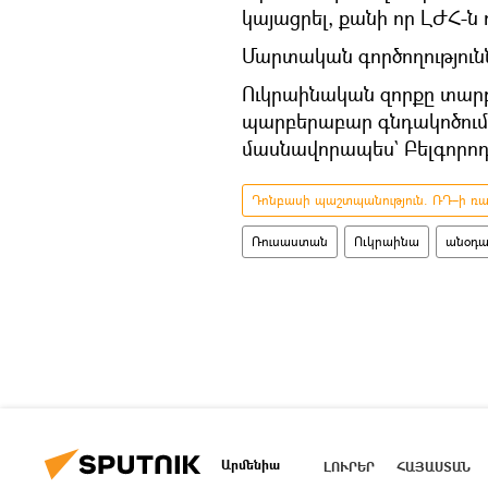
կայացրել, քանի որ ԼԺՀ-ն 
Մարտական գործողությունն
Ուկրաինական զորքը տարբ
պարբերաբար գնդակոծում 
մասնավորապես` Բելգորոդի
Դոնբասի պաշտպանություն. ՌԴ–ի ռազ
Ռուսաստան
Ուկրաինա
անօդա
Արմենիա
ԼՈՒՐԵՐ
ՀԱՅԱՍՏԱՆ