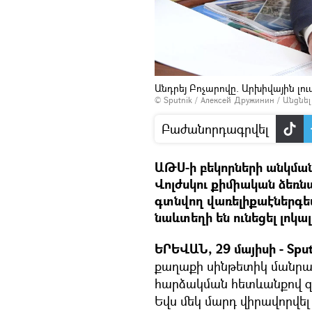
Անդրեյ Բոչարովը. Արխիվային լո
© Sputnik / Алексей Дружинин
/
Անցնե
Բաժանորդագրվել
ԱԹՍ-ի բեկորների անկման
Վոլժսկու քիմիական ձեռն
գտնվող վառելիքաէներգետ
նաևտեղի են ունեցել լոկալ
ԵՐԵՎԱՆ, 29 մայիսի - Sput
քաղաքի սինթետիկ մանրա
հարձակման հետևանքով զոհ
Եվս մեկ մարդ վիրավորվել