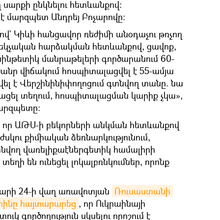
ղ սարքի ընկնելու հետևանքով։
լ է մարզպետ Անդրեյ Բոչարովը:
ով` Կիևի հանցավոր ռեժիմի անօդաչու թռչող
եկչական հարձակման հետևանքով, ցավոք,
 սինթետիկ մանրաթելերի գործարանում 60-
ծանր վիճակում հոսպիտալացվել է 55-ամյա
րվել է Վերշինինիփողոցում գտնվող տանը. նա
տացել տեղում, հոսպիտալացման կարիք չկա»,
մարզպետը:
, որ ԱԹՍ-ի բեկորների անկման հետևանքով
ժսկու քիմիական ձեռնարկությունում,
նվող վառելիքաէներգետիկ համալիրի
 տեղի են ունեցել լոկալբռնկումներ, որոնք
վարի 24-ի վաղ առավոտյան
Ռուսաստանի 
տինը հայտարարեց
, որ Ուկրաինայի
կ գործողություն սկսելու որոշում է