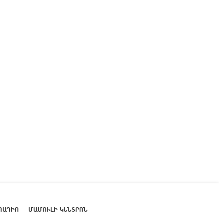
ՌԱԴԻՈ
ՄԱՄՈՒԼԻ ԿԵՆՏՐՈՆ