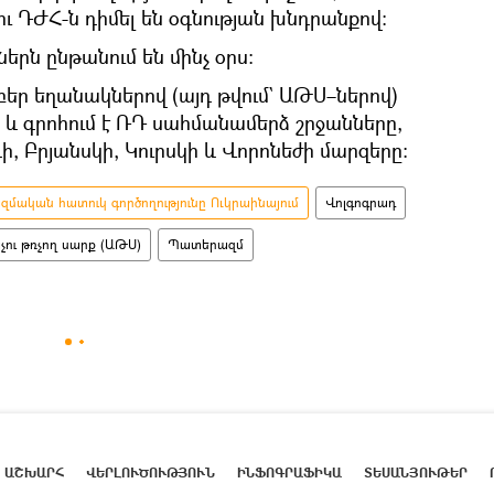
ու ԴԺՀ-ն դիմել են օգնության խնդրանքով։
երն ընթանում են մինչ օրս։
եր եղանակներով (այդ թվում` ԱԹՍ–ներով)
և գրոհում է ՌԴ սահմանամերձ շրջանները,
, Բրյանսկի, Կուրսկի և Վորոնեժի մարզերը։
մական հատուկ գործողությունը Ուկրաինայում
Վոլգոգրադ
չու թռչող սարք (ԱԹՍ)
Պատերազմ
ԱՇԽԱՐՀ
ՎԵՐԼՈՒԾՈՒԹՅՈՒՆ
ԻՆՖՈԳՐԱՖԻԿԱ
ՏԵՍԱՆՅՈՒԹԵՐ