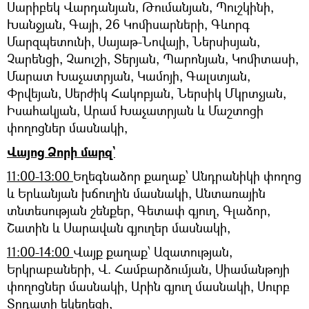
Սարիբեկ Վարդանյան, Թումանյան, Պուշկինի,
Խանջյան, Գայի, 26 Կոմիսարների, Գևորգ
Մարզպետունի, Սայաթ-Նովայի, Ներսիսյան,
Չարենցի, Չաուշի, Տերյան, Պարոնյան, Կոմիտասի,
Մարատ Խաչատրյան, Կամոյի, Գալստյան,
Փրվեյան, Սերժիկ Հակոբյան, Ներսիկ Մկրտչյան,
Իսահակյան, Արամ Խաչատրյան և Մաշտոցի
փողոցներ մասնակի,
Վայոց Ձորի մարզ`
11:00-13:00
Եղեգնաձոր քաղաք՝ Անդրանիկի փողոց
և Երևանյան խճուղին մասնակի, Անտառային
տնտեսության շենքեր, Գետափ գյուղ, Գլաձոր,
Շատին և Սարավան գյուղեր մասնակի,
11:00-14:00
Վայք քաղաք՝ Ազատության,
Երկրաբաների, Վ. Համբարձումյան, Սիամանթոյի
փողոցներ մասնակի, Արին գյուղ մասնակի, Սուրբ
Տրդատի եկեղեցի,