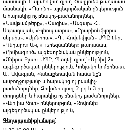
մասնակի, Բալահովիտ գյուղ` Ծաղկունք թաղամաս
մասնակի, «Պտղնի» այգեգործական ընկերություն
և հարակից ոչ բնակիչ-բաժանորդներ,
«Նավթամթերք», «Օազիս», «Անգար» Հ․
Սեթաղայան, «Կլեոպատրա», «Բրաբիոն ֆլորա
սերվիս», «Ալմերիա», «Գ․ Հովսեփյան» ՍՊԸ-ներ,
«Գեղարդ» ԱԿ, «Գերեզմաններ» թաղամաս,
«Քիմիագործ» այգեգործական ընկերություն,
«Օնիրա Քլաբ» ՍՊԸ, Պտղնի գյուղ՝ «Արծիվ-2»
այգեգործական ընկերություն, Կոնյակի կոմբինատ,
Ա․ Ավագյան, Քանաքեռավան համայնքն
ամբողջությամբ և հարակից ոչ բնակիչ-
բաժանորդներ, Զովունի գյուղ՝ 2-րդ և 3-րդ
փողոցներ և հարակից ոչ բնակիչ-բաժանորդներ,
«Վեոլիա Ջուր» ընկերություն, «Զովունի»
այգեգործական ընկերություն,
Գեղարքունիքի մարզ`