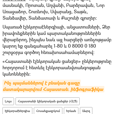
մասնակի, Որոտան, Աղվանի, Բարձրավան, Նոր
Առաջաձոր, Շուռնուխ, Սվարանց, Տաթև,
Տանձավեր, Տանձատափ և Քաշունի գյուղեր:
Սպառած էլեկտրաէներգիայի, անջատումների, Ձեր
իրավունքներին կամ պարտականություններին
վերաբերող, ինչպես նաև այլ հարցերի առնչությամբ
կարող եք զանգահարել 1-80 և 0 8000 0 180
շուրջօրյա գործող հեռախոսահամարներով:
«Հայաստանի էլեկտրական ցանցեր» ընկերությունը
հորդորում է հետևել էլեկտրաանվտանգության
կանոններին:
Ինչ պայմաններով է բնական գազը 
մատակարարվում Հայաստան. ինֆոգրաֆիկա
Լույս
Հայաստանի էլեկտրական ցանցեր (ՀԷՑ)
էլեկտրաէներգիա
Հոսանքազրկում
Երևան
Մարզ