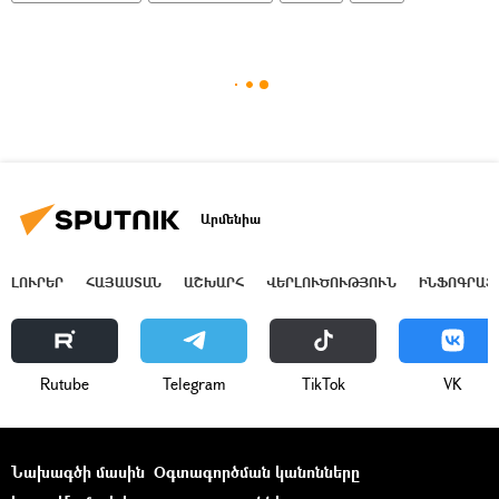
Արմենիա
ԼՈՒՐԵՐ
ՀԱՅԱՍՏԱՆ
ԱՇԽԱՐՀ
ՎԵՐԼՈՒԾՈՒԹՅՈՒՆ
ԻՆՖՈԳՐԱՖ
Rutube
Telegram
ТikТоk
VK
Նախագծի մասին
Օգտագործման կանոնները