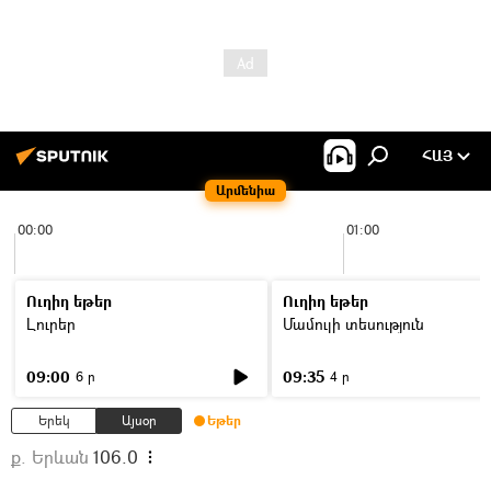
ՀԱՅ
Արմենիա
00:00
01:00
Ուղիղ եթեր
Ուղիղ եթեր
Լուրեր
Մամուլի տեսություն
09:00
09:35
6 ր
4 ր
Երեկ
Այսօր
Եթեր
ք. Երևան
106.0