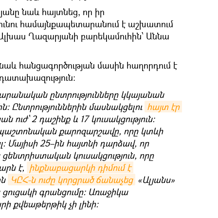
յանը նաև հայտնեց, որ իր
տունու համայնքապետարանում է աշխատում
լխաս Ղազարյանի բարեկամուհին՝ Աննա
 նաև հանցագործության մասին հաղորդում է
 դատախազություն։
արանական ընտրությունները կկայանան
ին։ Ընտրություններին մասնակցելու
հայտ էր 
 ուժ՝ 2 դաշինք և 17 կուսակցություն։
է պաշտոնական քարոզարշավը, որը կտևի
ալ։ Մայիսի 25–ին հայտնի դարձավ, որ
ցենտրիստական կուսակցություն, որը
արն է,
ինքնաբացարկի դիմում է 
ին
ԿԸՀ-ն ուժը կորցրած ճանաչեց
«Ալյանս»
 ցուցակի գրանցումը։ Առաջիկա
րի քվեաթերթիկ չի լինի։