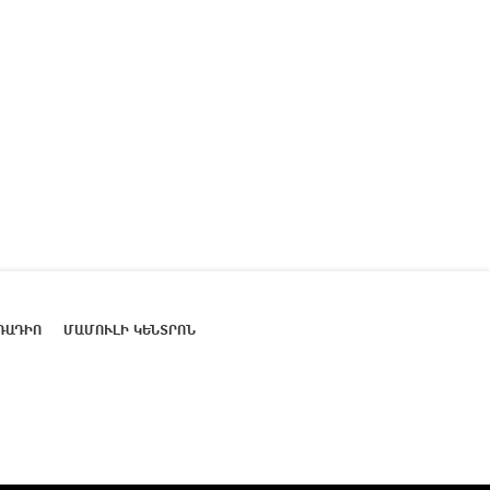
ՌԱԴԻՈ
ՄԱՄՈՒԼԻ ԿԵՆՏՐՈՆ