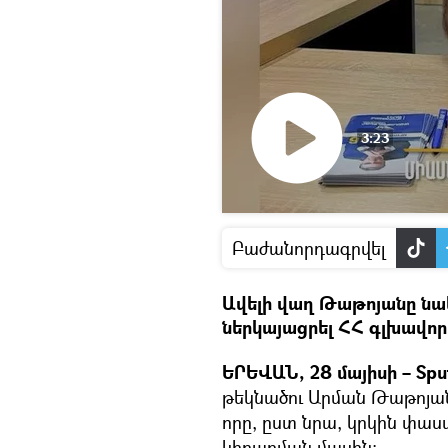
3:23
Դիտել
տեսանյութը
Բաժանորդագրվել
Ավելի վաղ Թաթոյանը նաև
ներկայացրել ՀՀ գլխավո
ԵՐԵՎԱՆ, 28 մայիսի – Spu
թեկնածու Արման Թաթոյանը
որը, ըստ նրա, կրկին փաս
կիրառման մասին։