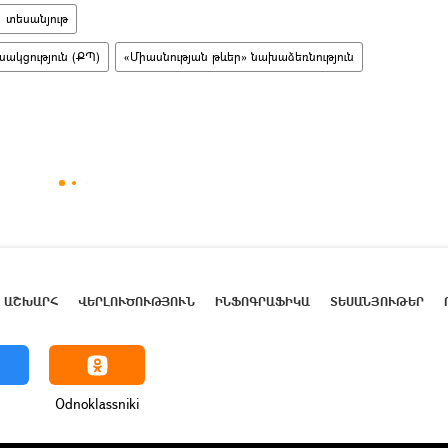
տեսանյութ
ակցություն (ՔՊ)
«Միասնության թևեր» նախաձեռնություն
ԱՇԽԱՐՀ
ՎԵՐԼՈՒԾՈՒԹՅՈՒՆ
ԻՆՖՈԳՐԱՖԻԿԱ
ՏԵՍԱՆՅՈՒԹԵՐ
Odnoklassniki