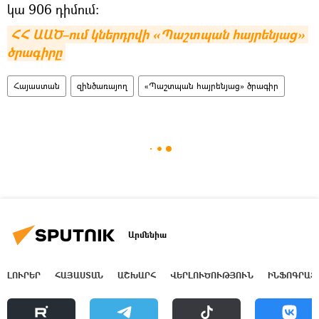
կա 906 դիմում։
ՀՀ ԱԱԾ–ում կներդրվի «Պաշտպան հայրենյաց» 
ծրագիրը
Հայաստան
զինծառայող
«Պաշտպան հայրենյաց» ծրագիր
Արմենիա
ԼՈՒՐԵՐ
ՀԱՅԱՍՏԱՆ
ԱՇԽԱՐՀ
ՎԵՐԼՈՒԾՈՒԹՅՈՒՆ
ԻՆՖՈԳՐԱՖ