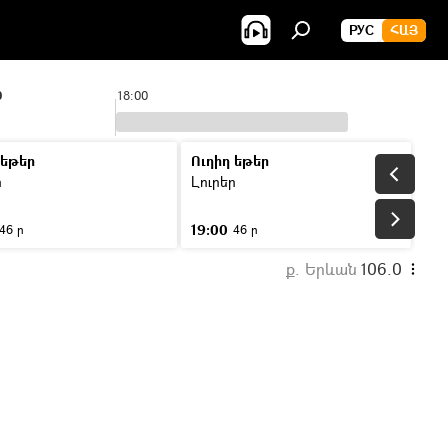
РУС
ՀԱՅ
0
18:00
19:00
 եթեր
Ուղիղ եթեր
ր
Լուրեր
19:00
46 ր
46 ր
ք. Երևան
106.0