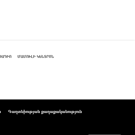
ՌԱԴԻՈ
ՄԱՄՈՒԼԻ ԿԵՆՏՐՈՆ
ր
Գաղտնիության քաղաքականություն