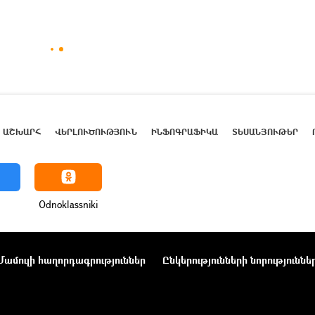
ԱՇԽԱՐՀ
ՎԵՐԼՈՒԾՈՒԹՅՈՒՆ
ԻՆՖՈԳՐԱՖԻԿԱ
ՏԵՍԱՆՅՈՒԹԵՐ
Odnoklassniki
Մամուլի հաղորդագրություններ
Ընկերությունների նորություննե