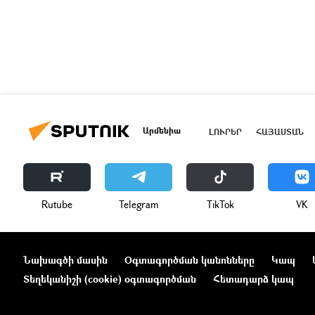
Արմենիա
ԼՈՒՐԵՐ
ՀԱՅԱՍՏԱՆ
Rutube
Telegram
ТikТоk
VK
Նախագծի մասին
Օգտագործման կանոնները
Կապ
Տեղեկանիշի (cookie) օգտագործման
Հետադարձ կապ