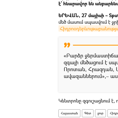
է` հնարավոր են անբարեն
ԵՐԵՎԱՆ, 27 մայիսի – Sput
մեծ մասում սպասվում է ջրի
Հիդրոօդերևութաբանությ
«Բարձր ջերմաստիճան
զգալի մեծացում է ս
Որոտան, Հրազդան, 
ավազաններում»,– ասվ
Կենտրոնը զգուշացնում է,
Հայաստան
Գետ
ջուր
Հիդր