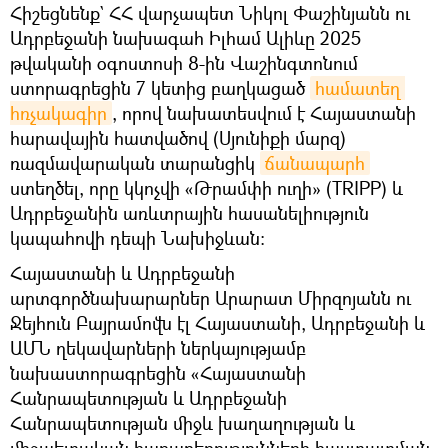
Հիշեցնենք` ՀՀ վարչապետ Նիկոլ Փաշինյանն ու
Ադրբեջանի նախագահ Իլհամ Ալիևը 2025
թվականի օգոստոսի 8-ին Վաշինգտոնում
ստորագրեցին 7 կետից բաղկացած
համատեղ 
հռչակագիր
, որով նախատեսվում է Հայաստանի
հարավային հատվածով (Սյունիքի մարզ)
ռազմավարական տարանցիկ
ճանապարհ
ստեղծել, որը կկոչվի «Թրամփի ուղի» (TRIPP) և
Ադրբեջանին առևտրային հասանելիություն
կապահովի դեպի Նախիջևան:
Հայաստանի և Ադրբեջանի
արտգործնախարարներ Արարատ Միրզոյանն ու
Ջեյհուն Բայրամովն էլ Հայաստանի, Ադրբեջանի և
ԱՄՆ ղեկավարների ներկայությամբ
նախաստորագրեցին «Հայաստանի
Հանրապետության և Ադրբեջանի
Հանրապետության միջև խաղաղության և
միջպետական հարաբերությունների հաստատման