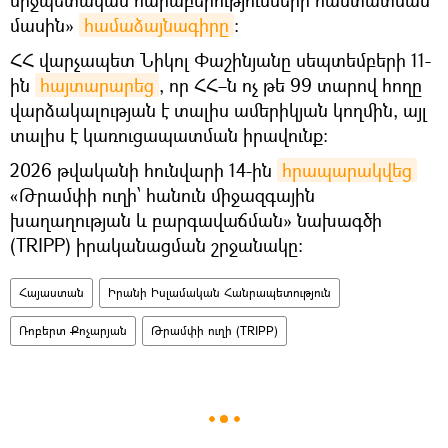
մասին»
համաձայնագիրը
։
ՀՀ վարչապետ Նիկոլ Փաշինյանը սեպտեմբերի 11-
ին
հայտարարեց
, որ ՀՀ–ն ոչ թե 99 տարով հողը
վարձակալության է տալիս ամերիկյան կողմին, այլ
տալիս է կառուցապատման իրավունք։
2026 թվականի հունվարի 14-ին
հրապարակվեց
«Թրամփի ուղի՝ հանուն միջազգային
խաղաղության և բարգավաճման» նախագծի
(TRIPP) իրականացման շրջանակը։
Հայաստան
Իրանի Իսլամական Հանրապետություն
Ռոբերտ Քոչարյան
Թրամփի ուղի (TRIPP)