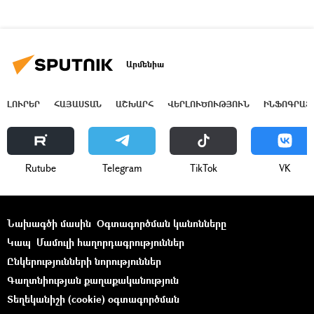
Արմենիա
ԼՈՒՐԵՐ
ՀԱՅԱՍՏԱՆ
ԱՇԽԱՐՀ
ՎԵՐԼՈՒԾՈՒԹՅՈՒՆ
ԻՆՖՈԳՐԱՖ
Rutube
Telegram
ТikТоk
VK
Նախագծի մասին
Օգտագործման կանոնները
Կապ
Մամուլի հաղորդագրություններ
Ընկերությունների նորություններ
Գաղտնիության քաղաքականություն
Տեղեկանիշի (cookie) օգտագործման