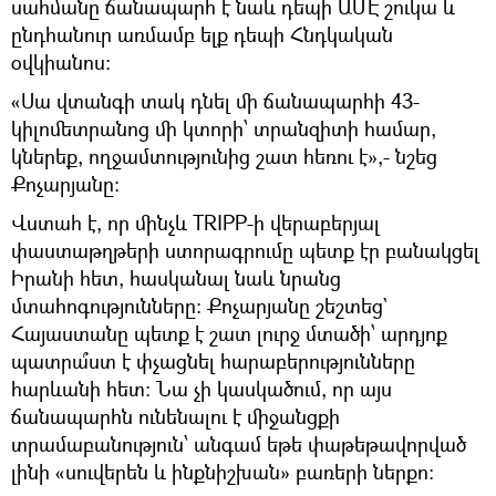
սահմանը ճանապարհ է նաև դեպի ԱՄԷ շուկա և
ընդհանուր առմամբ ելք դեպի Հնդկական
օվկիանոս։
«Սա վտանգի տակ դնել մի ճանապարհի 43-
կիլոմետրանոց մի կտորի՝ տրանզիտի համար,
կներեք, ողջամտությունից շատ հեռու է»,- նշեց
Քոչարյանը։
Վստահ է, որ մինչև TRIPP-ի վերաբերյալ
փաստաթղթերի ստորագրումը պետք էր բանակցել
Իրանի հետ, հասկանալ նաև նրանց
մտահոգությունները։ Քոչարյանը շեշտեց`
Հայաստանը պետք է շատ լուրջ մտածի՝ արդյոք
պատրա՞ստ է փչացնել հարաբերությունները
հարևանի հետ։ Նա չի կասկածում, որ այս
ճանապարհն ունենալու է միջանցքի
տրամաբանություն՝ անգամ եթե փաթեթավորված
լինի «սուվերեն և ինքնիշխան» բառերի ներքո։