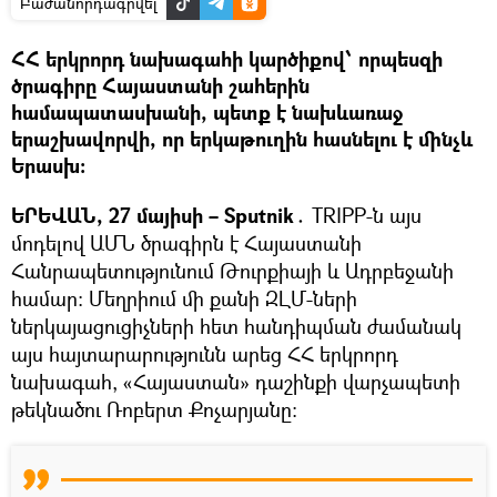
Բաժանորդագրվել
ՀՀ երկրորդ նախագահի կարծիքով՝ որպեսզի
ծրագիրը Հայաստանի շահերին
համապատասխանի, պետք է նախևառաջ
երաշխավորվի, որ երկաթուղին հասնելու է մինչև
Երասխ։
ԵՐԵՎԱՆ, 27 մայիսի – Sputnik․
TRIPP-ն այս
մոդելով ԱՄՆ ծրագիրն է Հայաստանի
Հանրապետությունում Թուրքիայի և Ադրբեջանի
համար։ Մեղրիում մի քանի ԶԼՄ-ների
ներկայացուցիչների հետ հանդիպման ժամանակ
այս հայտարարությունն արեց ՀՀ երկրորդ
նախագահ, «Հայաստան» դաշինքի վարչապետի
թեկնածու Ռոբերտ Քոչարյանը։