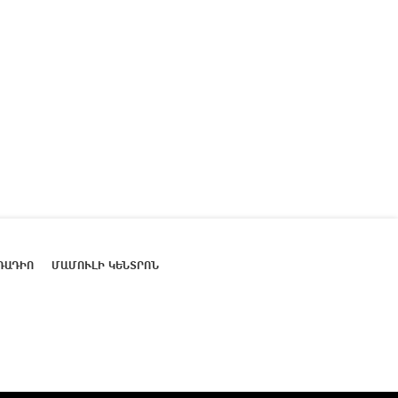
ՌԱԴԻՈ
ՄԱՄՈՒԼԻ ԿԵՆՏՐՈՆ