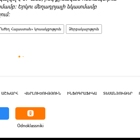
տմամբ։ Երկու մեղադրյալի նկատմամբ
ում։
Ուժեղ Հայաստան» կուսակցություն
Ձերբակալություն
ԱՇԽԱՐՀ
ՎԵՐԼՈՒԾՈՒԹՅՈՒՆ
ԻՆՖՈԳՐԱՖԻԿԱ
ՏԵՍԱՆՅՈՒԹԵՐ
Odnoklassniki