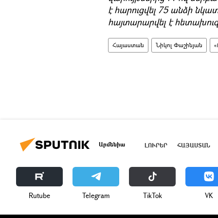
է հարուցվել 75 անձի նկա
հայտարարվել է հետախուզ
Հայաստան
Նիկոլ Փաշինյան
«
Արմենիա
ԼՈՒՐԵՐ
ՀԱՅԱՍՏԱՆ
Rutube
Telegram
ТikТоk
VK