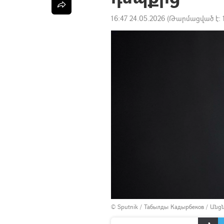
16:47 24.05.2026
(Թարմացված է:
© Sputnik / Табылды Кадырбеков
/
Անց