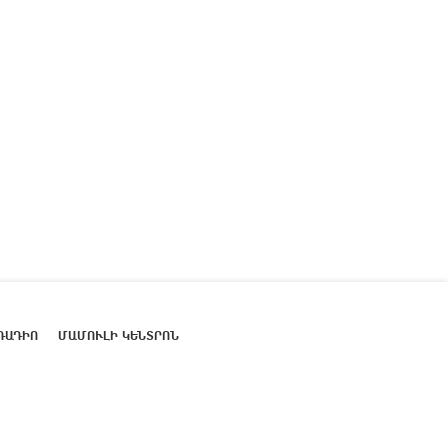
ՌԱԴԻՈ
ՄԱՄՈՒԼԻ ԿԵՆՏՐՈՆ