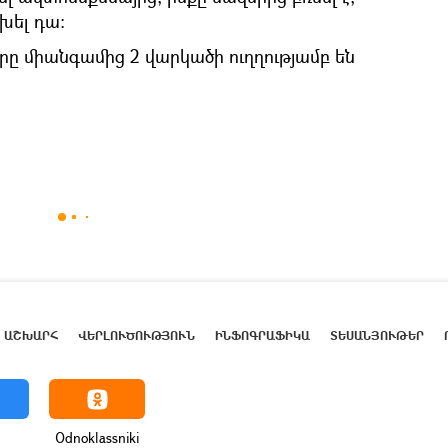
խել դա։
րը միանգամից 2 վարկածի ուղղությամբ են
ԱՇԽԱՐՀ
ՎԵՐԼՈՒԾՈՒԹՅՈՒՆ
ԻՆՖՈԳՐԱՖԻԿԱ
ՏԵՍԱՆՅՈՒԹԵՐ
Odnoklassniki