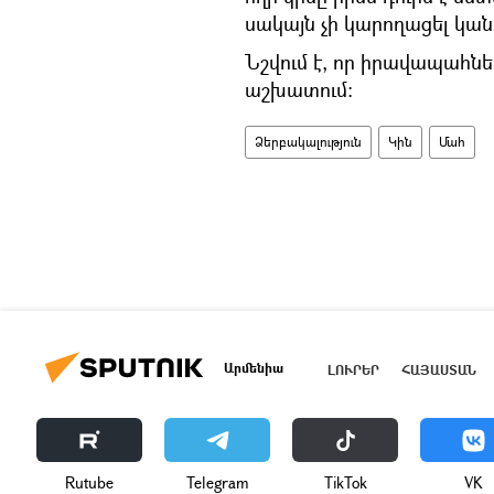
սակայն չի կարողացել կան
Նշվում է, որ իրավապահնե
աշխատում:
Ձերբակալություն
Կին
Մահ
Արմենիա
ԼՈՒՐԵՐ
ՀԱՅԱՍՏԱՆ
Rutube
Telegram
ТikТоk
VK