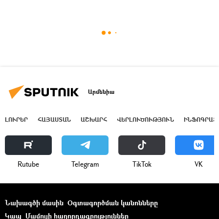
Արմենիա
ԼՈՒՐԵՐ
ՀԱՅԱՍՏԱՆ
ԱՇԽԱՐՀ
ՎԵՐԼՈՒԾՈՒԹՅՈՒՆ
ԻՆՖՈԳՐԱՖ
Rutube
Telegram
ТikТоk
VK
Նախագծի մասին
Օգտագործման կանոնները
Կապ
Մամուլի հաղորդագրություններ