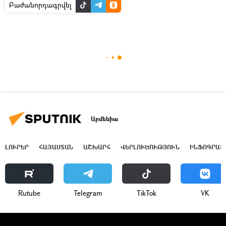
Բաժանորդագրվել
Արմենիա
ԼՈՒՐԵՐ
ՀԱՅԱՍՏԱՆ
ԱՇԽԱՐՀ
ՎԵՐԼՈՒԾՈՒԹՅՈՒՆ
ԻՆՖՈԳՐԱՖ
Rutube
Telegram
ТikТоk
VK