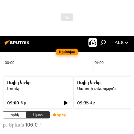
ՀԱՅ
Արմենիա
00:00
01:00
Ուղիղ եթեր
Ուղիղ եթեր
Լուրեր
Մամուլի տեսություն
09:00
09:35
6 ր
4 ր
Երեկ
Այսօր
Եթեր
ք. Երևան
106.0