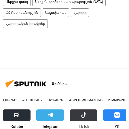
Վերջին զանգ
Ներքին գործերի նախարարություն (ՆԳՆ)
ՀՀ Ոստիկանություն
Անչափահաս
վարորդ
վարորդական իրավունք
Արմենիա
ԼՈՒՐԵՐ
ՀԱՅԱՍՏԱՆ
ԱՇԽԱՐՀ
ՎԵՐԼՈՒԾՈՒԹՅՈՒՆ
ԻՆՖՈԳՐԱՖ
Rutube
Telegram
ТikТоk
VK