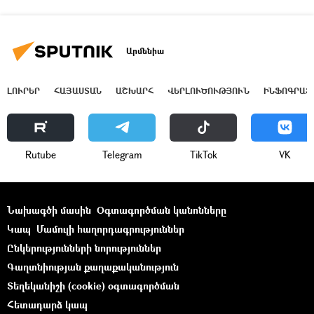
Արմենիա
ԼՈՒՐԵՐ
ՀԱՅԱՍՏԱՆ
ԱՇԽԱՐՀ
ՎԵՐԼՈՒԾՈՒԹՅՈՒՆ
ԻՆՖՈԳՐԱՖ
Rutube
Telegram
ТikТоk
VK
Նախագծի մասին
Օգտագործման կանոնները
Կապ
Մամուլի հաղորդագրություններ
Ընկերությունների նորություններ
Գաղտնիության քաղաքականություն
Տեղեկանիշի (cookie) օգտագործման
Հետադարձ կապ