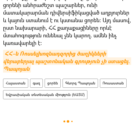
ցորենի անհրաժեշտ պաշարներ, ունի
մատակարարման դիվերսիֆիկացված աղբյուրներ
և կայուն ստանում է ու կստանա ցորեն։ Այդ մասով,
ըստ նախարարի, ՀՀ քաղաքացիները որևէ
մտահոգություն ունենալ չեն կարող. ամեն ինչ
կառավարելի է։
ՀՀ–ն Ռոսսելխոզնադզորից ծաղիկների 
վերաբերյալ պաշտոնական գրություն չի ստացել. 
Պապոյան
Հայաստան
գազ
ցորեն
Գևորգ Պապոյան
Ռուսաստան
Եվրասիական տնտեսական միություն (ԵԱՏՄ)